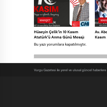
MANŞET
MAN
Hüseyin Çelik’in 10 Kasım
Av. Ab
Atatürk’ü Anma Günü Mesajı
Kasım 
Mesajı
Bu yazı yorumlara kapatılmıştır.
Vurgu Gazetesi ile yerel ve ulusal güncel haberlere bi