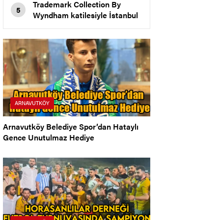
Trademark Collection By
5
Wyndham katilesiyle İstanbul
New Airport Hotel
Arnavutköy’de Açıldı
ARNAVUTKÖY
Arnavutköy Belediye Spor’dan Hataylı
Gence Unutulmaz Hediye