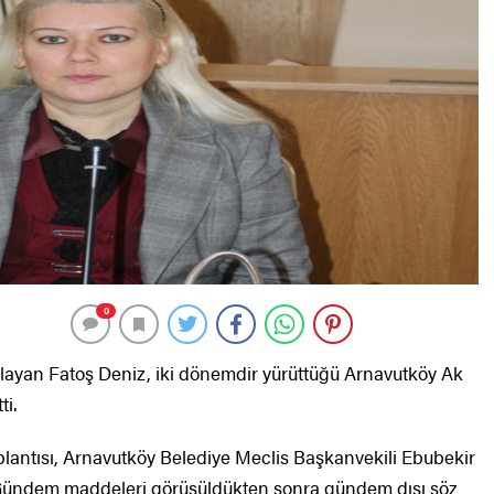
0
aşlayan Fatoş Deniz, iki dönemdir yürüttüğü Arnavutköy Ak
ti.
plantısı, Arnavutköy Belediye Meclis Başkanvekili Ebubekir
. Gündem maddeleri görüşüldükten sonra gündem dışı söz