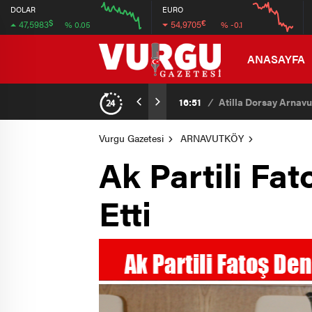
47.596
55.08
DOLAR
EURO
$
€
47,5983
54,9705
% 0.05
% -0.1
47.592
54.92
12:00
16:00
12:00
16:00
ANASAYFA
16:51
/
Atilla Dorsay Arnavu
Vurgu Gazetesi
ARNAVUTKÖY
Ak Partili Fat
Etti