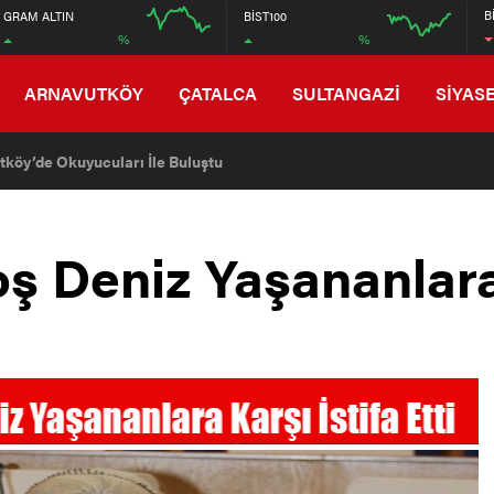
6560
B
GRAM ALTIN
BİST100
%
%
6400
12:00
16:00
12:00
ARNAVUTKÖY
ÇATALCA
SULTANGAZİ
SİYAS
tköy’de Okuyucuları İle Buluştu
oş Deniz Yaşananlara