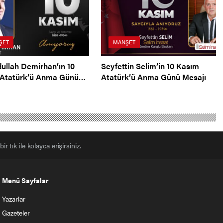
ŞET
MANŞET
dullah Demirhan’ın 10
Seyfettin Selim’in 10 Kasım
Atatürk’ü Anma Günü
Atatürk’ü Anma Günü Mesajı
r tık ile kolayca erişirsiniz.
Menü Sayfalar
Yazarlar
Gazeteler