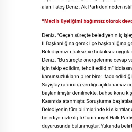
alan Fatoş Deniz, Ak Parti’den neden istifa
“Meclis üyeliğimi bağımsız olarak dev
Deniz, “Geçen süreçte belediyenin iç işleyiş
İl Başkanlığına gerek ilçe başkanlığına g
Belediyenizin haksız ve hukuksuz uygulamal
Deniz, “Bu süreçte önergelerime cevap v
için takip edildim, tehdit edildim” iddia
kanunsuzlukların birer birer ifade edildiğ
Sayıştay raporuna verdiği açıklanamaz cev
başlanılmıştır denilmekte, bahse konu kişi
Kasım’da atanmıştır. Soruşturma başlatıl
Belediyenin tüm birimlerinde ki sıkıntılar d
belediyemizle ilgili Cumhuriyet Halk Parti
duyurusunda bulunmuştur. Yukarıda belir