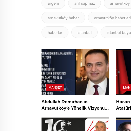
argem
arif sapmaz
arnavutköy
arnavutköy haber
arnavutköy haberleri
haberler
istanbul
istanbul büyü
MANŞET
MAN
Abdullah Demirhan’ın
Hasan 
Arnavutköy’e Yönelik Vizyonu…
Atatür