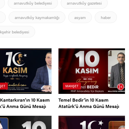
arnavutköy belediyesi
arnavutköy gazetesi
arnavutköy kaymakamlığı
asyam
haber
kşehir belediyesi
ŞET
MANŞET
Kantarkıran’ın 10 Kasım
Temel Bedir’in 10 Kasım
k’ü Anma Günü Mesajı
Atatürk’ü Anma Günü Mesajı