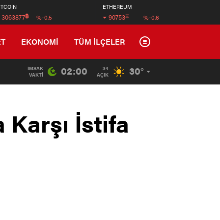
İTCOİN
ETHEREUM
฿
Ξ
3063877
90753
%-0.5
%-0.6
ET
EKONOMİ
TÜM İLÇELER
02:00
30°
İMSAK
34
15:07
/
Kaçak Yapılmak İstenen Lojistik Deposunu Belediye Ek
VAKTI
AÇIK
 Karşı İstifa