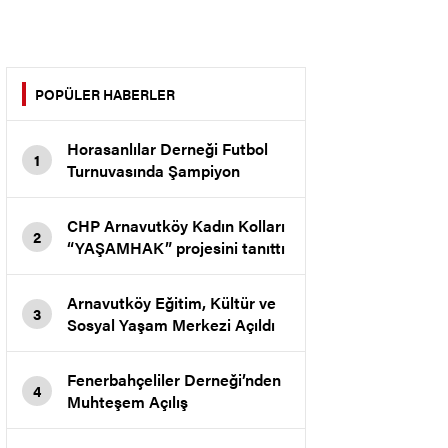
POPÜLER HABERLER
Horasanlılar Derneği Futbol
1
Turnuvasında Şampiyon
Tekirbaş Koltuk Mollaahmet
Köyü
CHP Arnavutköy Kadın Kolları
2
“YAŞAMHAK” projesini tanıttı
Arnavutköy Eğitim, Kültür ve
3
Sosyal Yaşam Merkezi Açıldı
Fenerbahçeliler Derneği’nden
4
Muhteşem Açılış