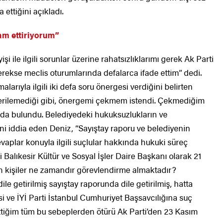
 ettiğini açıkladı.
am ettiriyorum”
i ile ilgili sorunlar üzerine rahatsızlıklarımı gerek Ak Parti
erekse meclis oturumlarında defalarca ifade ettim” dedi.
arıyla ilgili iki defa soru önergesi verdiğini belirten
erilemediği gibi, önergemi çekmem istendi. Çekmediğim
sında bulundu. Belediyedeki hukuksuzlukların ve
ini iddia eden Deniz, “Sayıştay raporu ve belediyenin
aplar konuyla ilgili suçlular hakkında hukuki süreç
 Balıkesir Kültür ve Sosyal İşler Daire Başkanı olarak 21
an kişiler ne zamandır görevlendirme almaktadır?
ile getirilmiş sayıştay raporunda dile getirilmiş, hatta
si ve İYİ Parti İstanbul Cumhuriyet Başsavcılığına suç
ttiğim tüm bu sebeplerden ötürü Ak Parti’den 23 Kasım