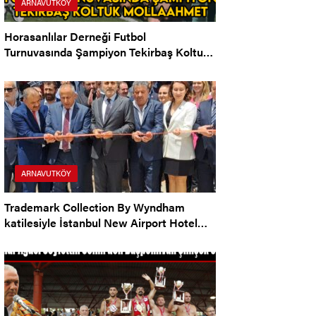
ARNAVUTKÖY
Horasanlılar Derneği Futbol
Turnuvasında Şampiyon Tekirbaş Koltuk
Mollaahmet Köyü
ARNAVUTKÖY
Trademark Collection By Wyndham
katilesiyle İstanbul New Airport Hotel
Arnavutköy’de Açıldı