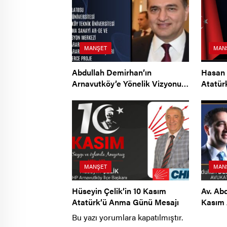
MANŞET
MAN
Abdullah Demirhan’ın
Hasan 
Arnavutköy’e Yönelik Vizyonu…
Atatür
MANŞET
MAN
Hüseyin Çelik’in 10 Kasım
Av. Ab
Atatürk’ü Anma Günü Mesajı
Kasım 
Mesajı
Bu yazı yorumlara kapatılmıştır.