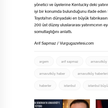
yönetici ve üyelerine Kentucky deki yatırı
iyi bir konumda bulunduğunu ifade eden Pi
Toyota’nın dünyadaki en büyük fabrikası
200 üst düzey uluslararası yatırımcının eya
somutlaştığını anlattı.
Arif Sapmaz / Vurgugazetesi.com
argem
arif sapmaz
arnavutköy
arnavutköy haber
arnavutköy haberleri
haberler
istanbul
istanbul büyü