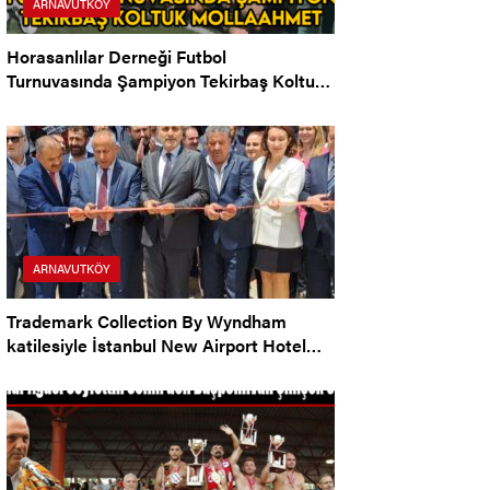
ARNAVUTKÖY
Horasanlılar Derneği Futbol
Turnuvasında Şampiyon Tekirbaş Koltuk
Mollaahmet Köyü
ARNAVUTKÖY
Trademark Collection By Wyndham
katilesiyle İstanbul New Airport Hotel
Arnavutköy’de Açıldı