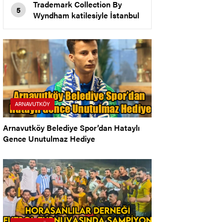
Trademark Collection By
5
Wyndham katilesiyle İstanbul
New Airport Hotel
Arnavutköy’de Açıldı
ARNAVUTKÖY
Arnavutköy Belediye Spor’dan Hataylı
Gence Unutulmaz Hediye