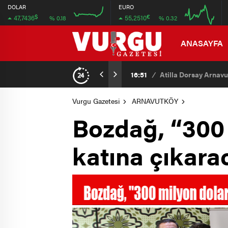
47.724
55.24
DOLAR
EURO
$
€
47,7436
55,2510
% 0.18
% 0.32
47.676
55.16
16:00
20:00
16:00
20:00
ANASAYFA
16:51
/
Atilla Dorsay Arnavu
Vurgu Gazetesi
ARNAVUTKÖY
Bozdağ, “300 m
katına çıkara