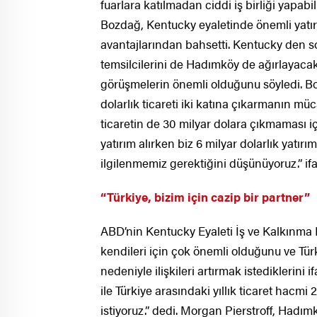
fuarlara katılmadan ciddi iş birliği yapabil
Bozdağ, Kentucky eyaletinde önemli yatırım
avantajlarından bahsetti. Kentucky den so
temsilcilerini de Hadımköy de ağırlayacak
görüşmelerin önemli olduğunu söyledi. Bo
dolarlık ticareti iki katına çıkarmanın müc
ticaretin de 30 milyar dolara çıkmaması i
yatırım alırken biz 6 milyar dolarlık yatı
ilgilenmemiz gerektiğini düşünüyoruz.” ifa
“Türkiye, bizim için cazip bir partner”
ABD’nin Kentucky Eyaleti İş ve Kalkınma B
kendileri için çok önemli olduğunu ve Tü
nedeniyle ilişkileri artırmak istediklerini 
ile Türkiye arasındaki yıllık ticaret hacmi
istiyoruz.” dedi. Morgan Pierstroff, Had