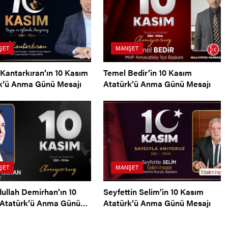
ŞET
MANŞET
Kantarkıran’ın 10 Kasım
Temel Bedir’in 10 Kasım
k’ü Anma Günü Mesajı
Atatürk’ü Anma Günü Mesajı
ŞET
MANŞET
dullah Demirhan’ın 10
Seyfettin Selim’in 10 Kasım
Atatürk’ü Anma Günü
Atatürk’ü Anma Günü Mesajı