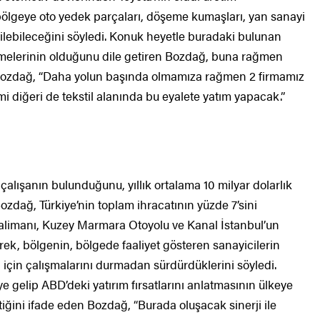
ölgeye oto yedek parçaları, döşeme kumaşları, yan sanayi
tilebileceğini söyledi. Konuk heyetle buradaki bulunan
şmelerinin olduğunu dile getiren Bozdağ, buna rağmen
. Bozdağ, “Daha yolun başında olmamıza rağmen 2 firmamız
i diğeri de tekstil alanında bu eyalete yatım yapacak.”
lışanın bulunduğunu, yıllık ortalama 10 milyar dolarlık
Bozdağ, Türkiye’nin toplam ihracatının yüzde 7’sini
avalimanı, Kuzey Marmara Otoyolu ve Kanal İstanbul’un
ek, bölgenin, bölgede faaliyet gösteren sanayicilerin
sı için çalışmalarını durmadan sürdürdüklerini söyledi.
ye gelip ABD’deki yatırım fırsatlarını anlatmasının ülkeye
ğini ifade eden Bozdağ, “Burada oluşacak sinerji ile