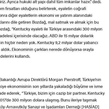
iriz. Ayrıca hukuki alt yapı dahil tüm imkanlar hazır.” dedi.
 fırsatları olduğunu belirterek, eyaletin coğrafi
nra diğer eyaletlerin ekonomi ve yatırım alanındaki
larını dile getiren Bozdağ, mal satmak ve almak için bu
zdağ, “Kentucky eyaleti ile Türkiye arasındaki 300 milyon
adelesi içerisinde olacağız. ABD ile 15 milyar dolarlık
çin hiçbir neden yok. Kentucky 9,2 milyar dolar yabancı
rım aldık. Ekonominin çarkları nerede dönüyorsa orayla
delerini kullandı.
akanlığı Avrupa Direktörü Morgan Pierstroff, Türkiye’nin
rkiye ekonomisinin son yıllarda yakaladığı büyüme ve ivme
ifade ederek, “Türkiye, bizim için cazip bir partner. Kentucky
 2017’de 300 milyon dolara ulaşmış. Bunu ileriye taşımak
ımköy-Arnavutköy Sanayi ve İşadamları Derneği [HASİAD]