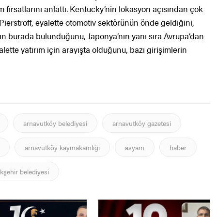
m fırsatlarını anlattı. Kentucky’nin lokasyon açısından çok
erstroff, eyalette otomotiv sektörünün önde geldiğini,
nın burada bulunduğunu, Japonya’nın yanı sıra Avrupa’dan
lette yatırım için arayışta olduğunu, bazı girişimlerin
arnavutköy belediyesi
arnavutköy gazetesi
arnavutköy kaymakamlığı
asyam
haber
kşehir belediyesi