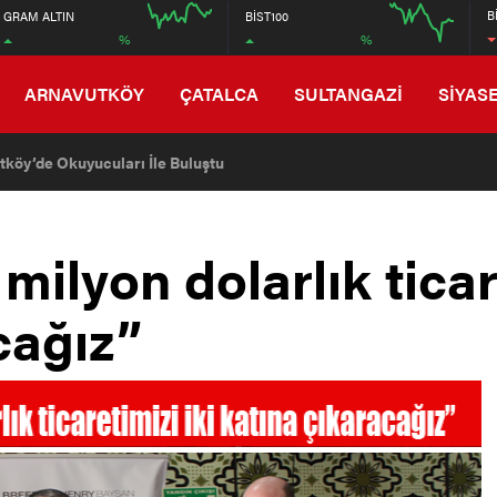
6672
B
GRAM ALTIN
BİST100
%
%
6608
16:00
20:00
12:00
ARNAVUTKÖY
ÇATALCA
SULTANGAZİ
SİYAS
tköy’de Okuyucuları İle Buluştu
ilyon dolarlık ticare
cağız”