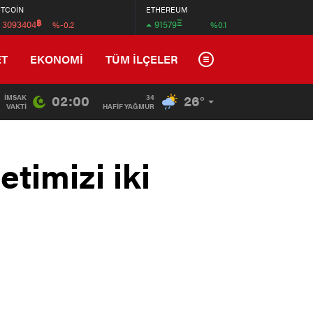
İTCOİN
ETHEREUM
฿
Ξ
3093404
91579
%-0.2
%0.1
ET
EKONOMİ
TÜM İLÇELER
02:00
26°
İMSAK
34
15:07
/
Kaçak Yapılmak İstenen Lojistik Deposunu Belediye Ek
VAKTI
HAFİF YAĞMUR
timizi iki