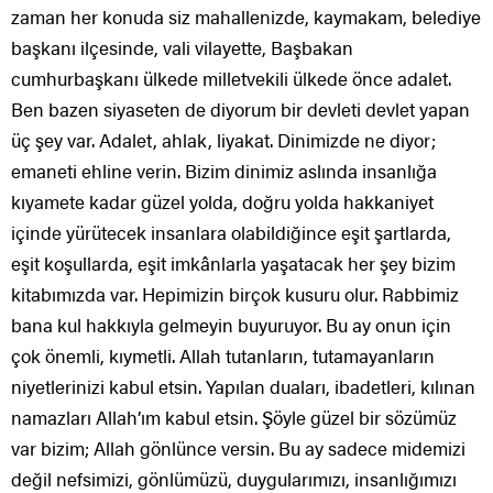
zaman her konuda siz mahallenizde, kaymakam, belediye
başkanı ilçesinde, vali vilayette, Başbakan
cumhurbaşkanı ülkede milletvekili ülkede önce adalet.
Ben bazen siyaseten de diyorum bir devleti devlet yapan
üç şey var. Adalet, ahlak, liyakat. Dinimizde ne diyor;
emaneti ehline verin. Bizim dinimiz aslında insanlığa
kıyamete kadar güzel yolda, doğru yolda hakkaniyet
içinde yürütecek insanlara olabildiğince eşit şartlarda,
eşit koşullarda, eşit imkânlarla yaşatacak her şey bizim
kitabımızda var. Hepimizin birçok kusuru olur. Rabbimiz
bana kul hakkıyla gelmeyin buyuruyor. Bu ay onun için
çok önemli, kıymetli. Allah tutanların, tutamayanların
niyetlerinizi kabul etsin. Yapılan duaları, ibadetleri, kılınan
namazları Allah’ım kabul etsin. Şöyle güzel bir sözümüz
var bizim; Allah gönlünce versin. Bu ay sadece midemizi
değil nefsimizi, gönlümüzü, duygularımızı, insanlığımızı