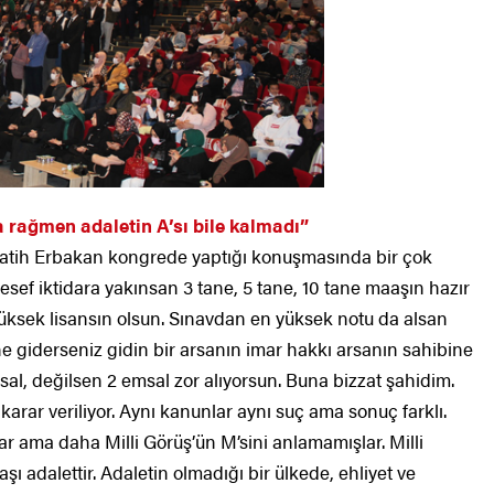
a rağmen adaletin A’sı bile kalmadı”
Fatih Erbakan kongrede yaptığı konuşmasında bir çok
esef iktidara yakınsan 3 tane, 5 tane, 10 tane maaşın hazır
üksek lisansın olsun. Sınavdan en yüksek notu da alsan
ne giderseniz gidin bir arsanın imar hakkı arsanın sahibine
msal, değilsen 2 emsal zor alıyorsun. Buna bizzat şahidim.
arar veriliyor. Aynı kanunlar aynı suç ama sonuç farklı.
ar ama daha Milli Görüş’ün M’sini anlamamışlar. Milli
aşı adalettir. Adaletin olmadığı bir ülkede, ehliyet ve