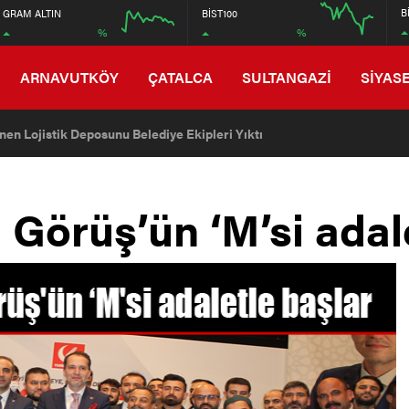
6750
B
GRAM ALTIN
BİST100
%
%
6550
12:00
16:00
12:00
ARNAVUTKÖY
ÇATALCA
SULTANGAZİ
SİYAS
en Lojistik Deposunu Belediye Ekipleri Yıktı
 Görüş’ün ‘M’si adal