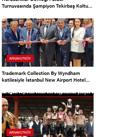
Turnuvasında Şampiyon Tekirbaş Koltuk
Mollaahmet Köyü
ARNAVUTKÖY
Trademark Collection By Wyndham
katilesiyle İstanbul New Airport Hotel
Arnavutköy’de Açıldı
ARNAVUTKÖY