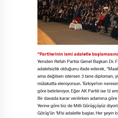
“Partilerinin ismi adaletle başlamasın
Yeniden Refah Partisi Genel Başkan Dr. 
adaletsizlik olduğunu ifade ederek, “Maal
ama değilsen istersen 3 tane diploman, y
mülakatta eleniyorsun. Türkiye’nin neresi
göre belirleniyor. Eğer AK Partili ise 12 e
Bir davada karar verilirken adamına göre k
Yerine göre biz de Milli Görüşçüyüz diyorl
Görüş’ün ‘M’si adaletle başlar. Her şeyin b