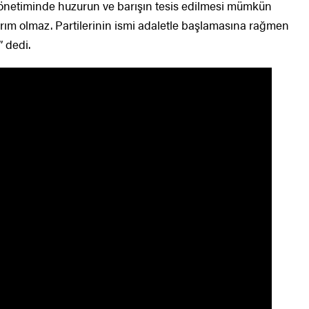
 yönetiminde huzurun ve barışın tesis edilmesi mümkün
ım olmaz. Partilerinin ismi adaletle başlamasına rağmen
” dedi.