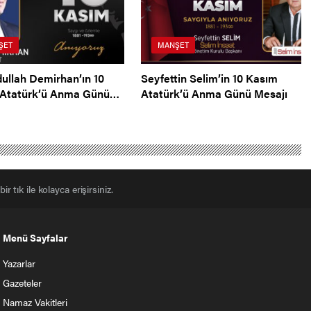
ŞET
MANŞET
dullah Demirhan’ın 10
Seyfettin Selim’in 10 Kasım
Atatürk’ü Anma Günü
Atatürk’ü Anma Günü Mesajı
r tık ile kolayca erişirsiniz.
Menü Sayfalar
Yazarlar
Gazeteler
Namaz Vakitleri