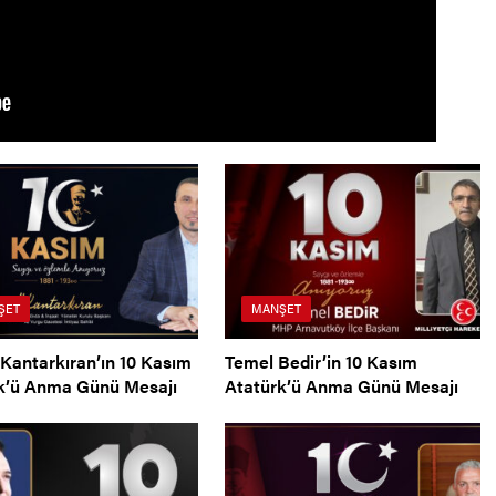
ŞET
MANŞET
Kantarkıran’ın 10 Kasım
Temel Bedir’in 10 Kasım
k’ü Anma Günü Mesajı
Atatürk’ü Anma Günü Mesajı