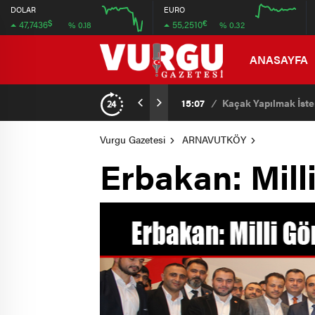
47.708
55.36
DOLAR
EURO
$
€
47,7436
55,2510
% 0.18
% 0.32
47.692
54.72
12:00
16:00
12:00
16:00
ANASAYFA
15:07
/
Kaçak Yapılmak İsten
Vurgu Gazetesi
ARNAVUTKÖY
Erbakan: Milli