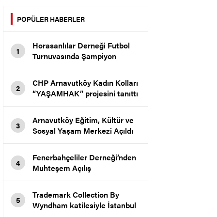
POPÜLER HABERLER
Horasanlılar Derneği Futbol
1
Turnuvasında Şampiyon
Tekirbaş Koltuk Mollaahmet
Köyü
CHP Arnavutköy Kadın Kolları
2
“YAŞAMHAK” projesini tanıttı
Arnavutköy Eğitim, Kültür ve
3
Sosyal Yaşam Merkezi Açıldı
Fenerbahçeliler Derneği’nden
4
Muhteşem Açılış
Trademark Collection By
5
Wyndham katilesiyle İstanbul
New Airport Hotel