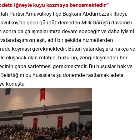
adeta iğneyle kuyu kazmaya benzemektedir”
h Partisi Arnavutköy İlçe Başkanı Abdürrezzak İlbeyi,
 Arnavutköy’de gece gündüz demeden Milli Görüş’ü davamızı
an sonra da çalışmalarımıza devam edeceğiz ve daha iyisini
atandaşımızın eşit, adil bir şekilde hizmetlerden
a irade koyması gerekmektedir. Bütün vatandaşlara hakça ve
kle oluşacak olan refahın, huzurun, zenginleşmeden her
recinin çaba sarfetmesi gerekmektedir. Bu hususlar hak ve
. Belirttiğim bu hususlara şu dönemde rastlamak adeta
ye konuştu.