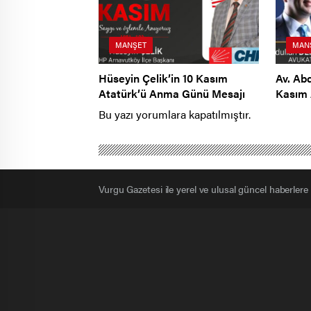
MANŞET
MAN
Hüseyin Çelik’in 10 Kasım
Av. Ab
Atatürk’ü Anma Günü Mesajı
Kasım 
Mesajı
Bu yazı yorumlara kapatılmıştır.
Vurgu Gazetesi ile yerel ve ulusal güncel haberlere bi