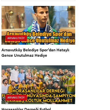
Arnavutköy’de Açıldı
ARNAVUTKÖY
Arnavutköy Belediye Spor’dan Hataylı
Gence Unutulmaz Hediye
ARNAVUTKÖY
Horasanlılar Derneği Futbol