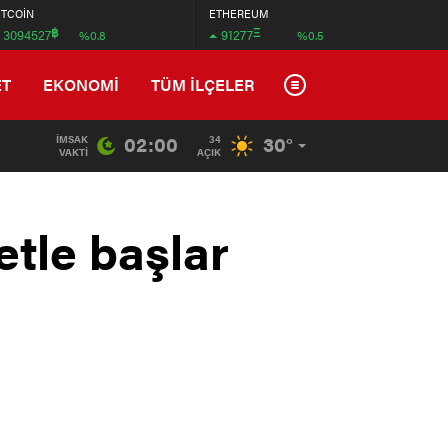
İTCOİN
ETHEREUM
฿
Ξ
3094527
91277
%0.8
%0.5
ET
EKONOMİ
TÜM İLÇELER
02:00
30°
İMSAK
34
VAKTI
AÇIK
etle başlar