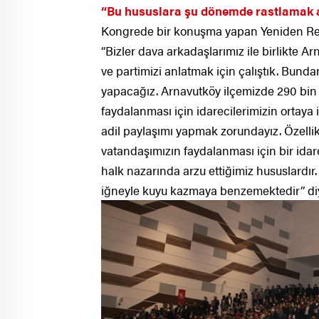
“Bu hususlara şu dönemde rastlamak 
Kongrede bir konuşma yapan Yeniden Refa
“Bizler dava arkadaşlarımız ile birlikte
ve partimizi anlatmak için çalıştık. Bund
yapacağız. Arnavutköy ilçemizde 290 bin v
faydalanması için idarecilerimizin ortay
adil paylaşımı yapmak zorundayız. Özelli
vatandaşımızın faydalanması için bir ida
halk nazarında arzu ettiğimiz hususlardır
iğneyle kuyu kazmaya benzemektedir” di