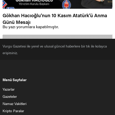
Gökhan Hacıoğlu’nun 10 Kasım Atatürk’ü Anma
Günü Mesajı
Bu yazı yorumlara kapatılmıştır.
Vurgu Gazetesi ile yerel ve ulusal güncel haberlere bir tık ile kolayca
erişirsiniz.
Menü Sayfalar
Yazarlar
Gazeteler
Namaz Vakitleri
Kripto Paralar