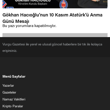
Gökhan Hacıoğlu’nun 10 Kasım Atatürk’ü Anma
Günü Mesajı
Bu yazı yorumlara kapatılmıştır.
Vurgu Gazetesi ile yerel ve ulusal güncel haberlere bir tık ile kolayca
erişirsiniz.
Menü Sayfalar
Yazarlar
Gazeteler
Namaz Vakitleri
Kripto Paralar