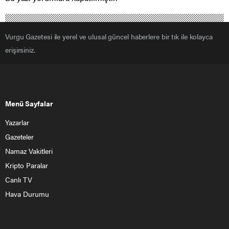
Vurgu Gazetesi ile yerel ve ulusal güncel haberlere bir tık ile kolayca
erişirsiniz.
Menü Sayfalar
Yazarlar
Gazeteler
Namaz Vakitleri
Kripto Paralar
Canlı TV
Hava Durumu