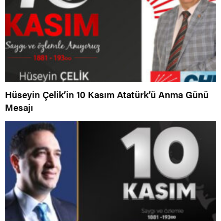
Hüseyin Çelik’in 10 Kasım Atatürk’ü Anma Günü
Mesajı