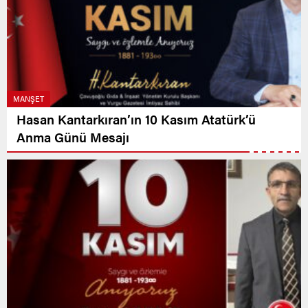
MANŞET
Hasan Kantarkıran’ın 10 Kasım Atatürk’ü
Anma Günü Mesajı