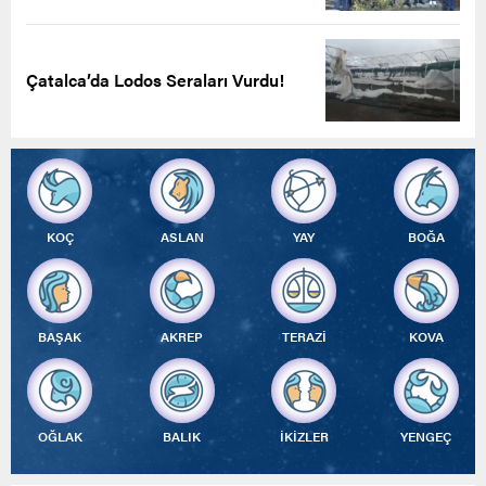
Çatalca’da Lodos Seraları Vurdu!
KOÇ
ASLAN
YAY
BOĞA
BAŞAK
AKREP
TERAZİ
KOVA
OĞLAK
BALIK
İKİZLER
YENGEÇ