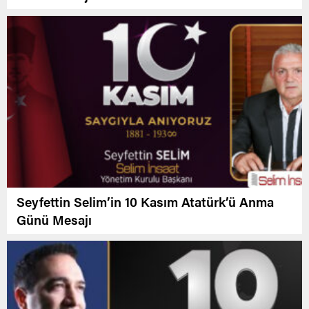
Seyfettin Selim’in 10 Kasım Atatürk’ü Anma
Günü Mesajı