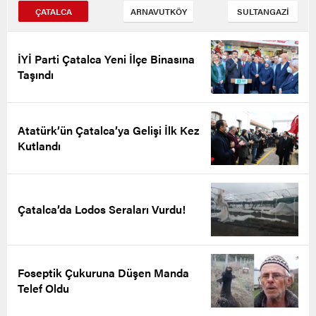
ÇATALCA
ARNAVUTKÖY
SULTANGAZİ
İYİ Parti Çatalca Yeni İlçe Binasına
Taşındı
Atatürk’ün Çatalca’ya Gelişi İlk Kez
Kutlandı
Çatalca’da Lodos Seraları Vurdu!
Foseptik Çukuruna Düşen Manda
Telef Oldu