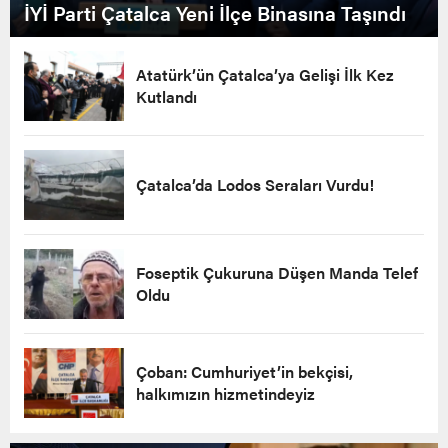
İYİ Parti Çatalca Yeni İlçe Binasına Taşındı
Atatürk’ün Çatalca’ya Gelişi İlk Kez
Kutlandı
Çatalca’da Lodos Seraları Vurdu!
Foseptik Çukuruna Düşen Manda Telef
Oldu
Çoban: Cumhuriyet’in bekçisi,
halkımızın hizmetindeyiz