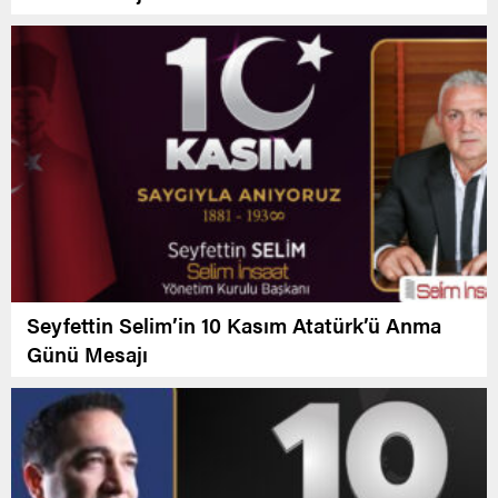
Seyfettin Selim’in 10 Kasım Atatürk’ü Anma
Günü Mesajı