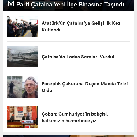
İYİ Parti Çatalca Yeni İlçe Binasına Taşındı
Atatürk’ün Çatalca’ya Gelişi İlk Kez
Kutlandı
Çatalca’da Lodos Seraları Vurdu!
Foseptik Çukuruna Düşen Manda Telef
Oldu
Çoban: Cumhuriyet’in bekçisi,
halkımızın hizmetindeyiz