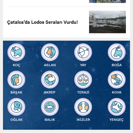
Çatalca’da Lodos Seraları Vurdu!
KOÇ
ASLAN
YAY
BOĞA
BAŞAK
AKREP
TERAZİ
KOVA
OĞLAK
BALIK
İKİZLER
YENGEÇ