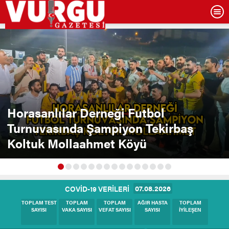
Horasanlılar Derneği Futbol
Turnuvasında Şampiyon Tekirbaş
Koltuk Mollaahmet Köyü
07.08.2026
COVİD-19 VERİLERİ
BUGÜNKÜ
BUGÜNKÜ
BUGÜNKÜ
BUGÜNKÜ
BUGÜNKÜ
TEST SAYISI
VAKA SAYISI
HASTA SAYISI
VEFAT SAYISI
İYİLEŞEN