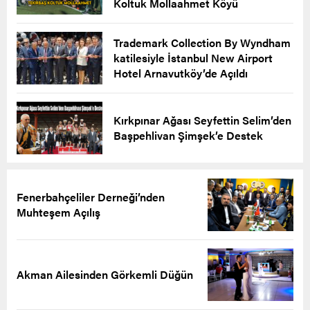
Koltuk Mollaahmet Köyü
Trademark Collection By Wyndham
katilesiyle İstanbul New Airport
Hotel Arnavutköy’de Açıldı
Kırkpınar Ağası Seyfettin Selim’den
Başpehlivan Şimşek’e Destek
Fenerbahçeliler Derneği’nden
Muhteşem Açılış
Akman Ailesinden Görkemli Düğün