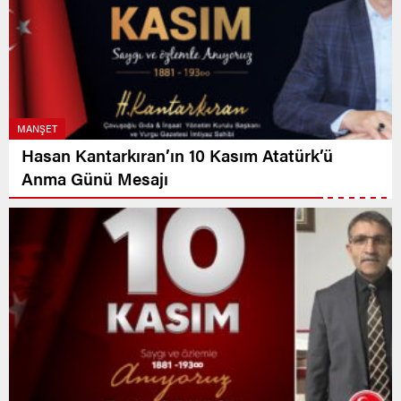
MANŞET
Hasan Kantarkıran’ın 10 Kasım Atatürk’ü
Anma Günü Mesajı