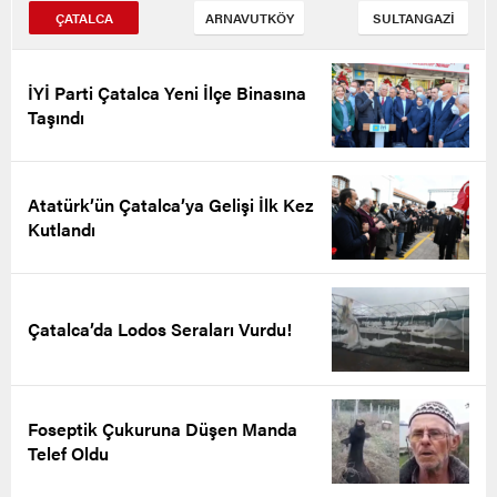
ÇATALCA
ARNAVUTKÖY
SULTANGAZİ
İYİ Parti Çatalca Yeni İlçe Binasına
Taşındı
Atatürk’ün Çatalca’ya Gelişi İlk Kez
Kutlandı
Çatalca’da Lodos Seraları Vurdu!
Foseptik Çukuruna Düşen Manda
Telef Oldu