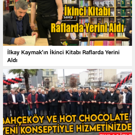
İlkay Kaymak’ın İkinci Kitabı Raflarda Yerini
Aldı