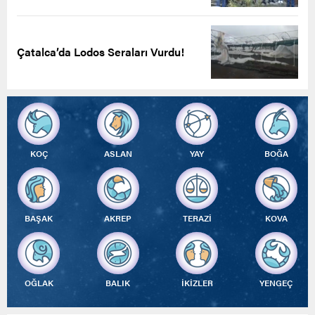
Çatalca’da Lodos Seraları Vurdu!
KOÇ
ASLAN
YAY
BOĞA
BAŞAK
AKREP
TERAZİ
KOVA
OĞLAK
BALIK
İKİZLER
YENGEÇ