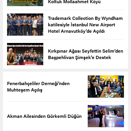
Koltuk Mollaahmet Köyü
Trademark Collection By Wyndham
katilesiyle İstanbul New Airport
Hotel Arnavutköy’de Açıldı
Kırkpınar Ağası Seyfettin Selim’den
Başpehlivan Şimşek’e Destek
Fenerbahçeliler Derneği’nden
Muhteşem Açılış
Akman Ailesinden Görkemli Düğün