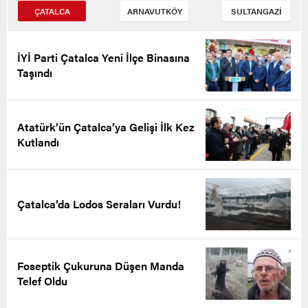
ÇATALCA
ARNAVUTKÖY
SULTANGAZİ
İYİ Parti Çatalca Yeni İlçe Binasına
Taşındı
Atatürk’ün Çatalca’ya Gelişi İlk Kez
Kutlandı
Çatalca’da Lodos Seraları Vurdu!
Foseptik Çukuruna Düşen Manda
Telef Oldu