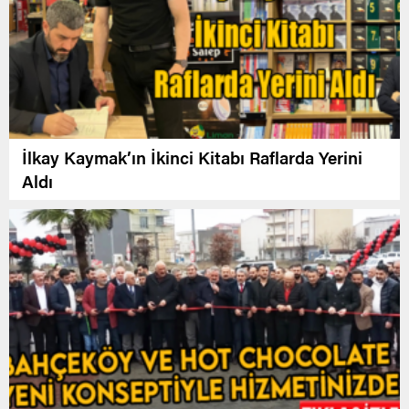
İlkay Kaymak’ın İkinci Kitabı Raflarda Yerini
Aldı