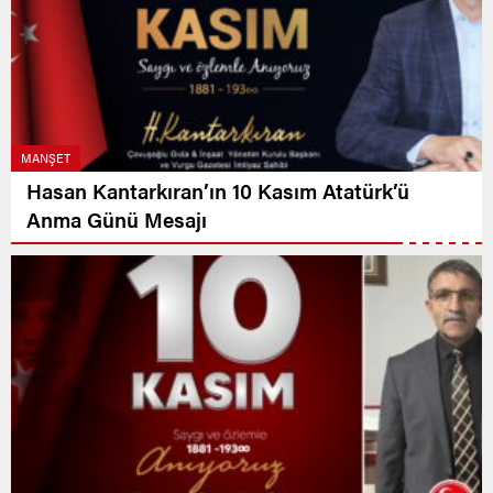
MANŞET
Hasan Kantarkıran’ın 10 Kasım Atatürk’ü
Anma Günü Mesajı