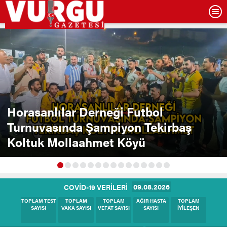
Horasanlılar Derneği Futbol
Turnuvasında Şampiyon Tekirbaş
Koltuk Mollaahmet Köyü
09.08.2026
COVİD-19 VERİLERİ
BUGÜNKÜ
BUGÜNKÜ
BUGÜNKÜ
BUGÜNKÜ
BUGÜNKÜ
TEST SAYISI
VAKA SAYISI
HASTA SAYISI
VEFAT SAYISI
İYİLEŞEN