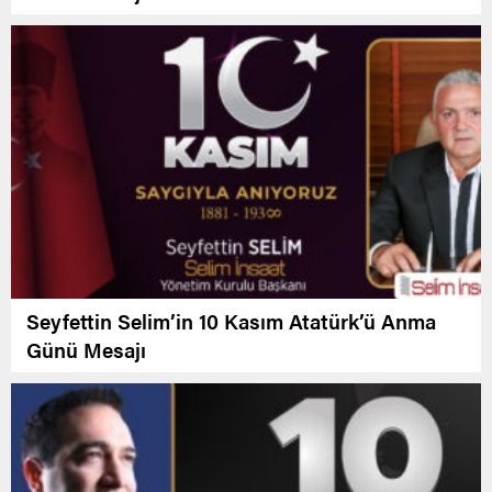
Seyfettin Selim’in 10 Kasım Atatürk’ü Anma
Günü Mesajı