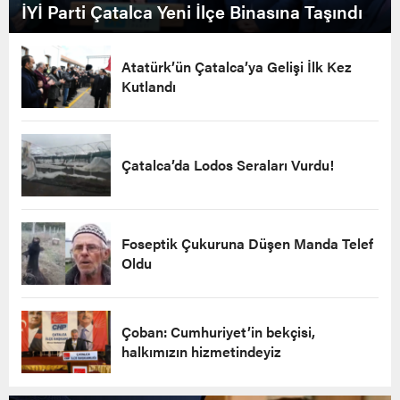
İYİ Parti Çatalca Yeni İlçe Binasına Taşındı
Atatürk’ün Çatalca’ya Gelişi İlk Kez
Kutlandı
Çatalca’da Lodos Seraları Vurdu!
Foseptik Çukuruna Düşen Manda Telef
Oldu
Çoban: Cumhuriyet’in bekçisi,
halkımızın hizmetindeyiz