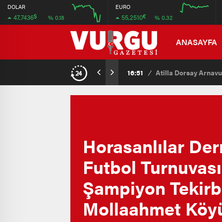
47.708
55.36
DOLAR
EURO
$
€
47,7436
55,2510
% 0.18
% 0.32
47.692
54.72
12:00
16:00
12:00
16:00
ANASAYFA
15:07
/
Kaçak Yapılmak İsten
Horasanlılar Der
Futbol Turnuvas
Şampiyon Tekirb
Mollaahmet Köy