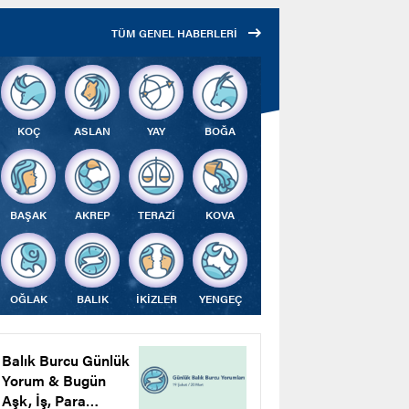
Çalıştı
TÜM GENEL HABERLERİ
KOÇ
ASLAN
YAY
BOĞA
BAŞAK
AKREP
TERAZİ
KOVA
OĞLAK
BALIK
İKİZLER
YENGEÇ
Balık Burcu Günlük
Yorum & Bugün
Aşk, İş, Para