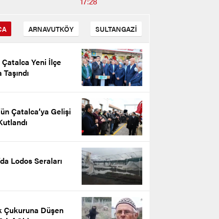
17:28
CA
ARNAVUTKÖY
SULTANGAZİ
i Çatalca Yeni İlçe
 Taşındı
ün Çatalca’ya Gelişi
Kutlandı
’da Lodos Seraları
n Kantarkıran’ın 10 Kasım
ürk’ü Anma Günü Mesajı
k Çukuruna Düşen