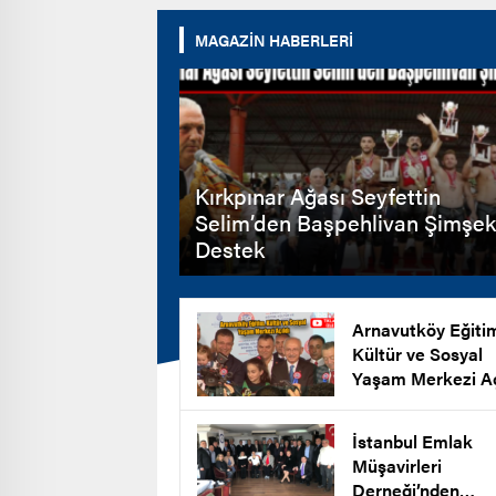
MAGAZİN HABERLERİ
Kırkpınar Ağası Seyfettin
Selim’den Başpehlivan Şimşek
Destek
Arnavutköy Eğiti
Kültür ve Sosyal
Yaşam Merkezi Aç
İstanbul Emlak
Müşavirleri
Derneği’nden