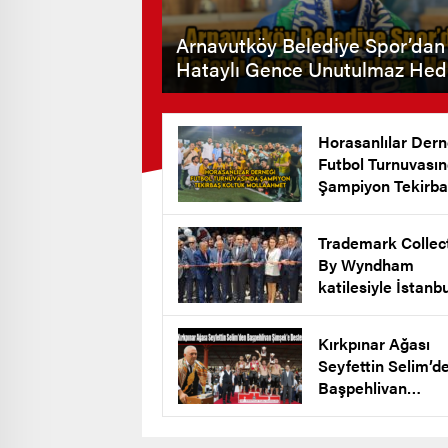
Arnavutköy Belediye Spor’dan
Hataylı Gence Unutulmaz Hed
Horasanlılar Dern
Futbol Turnuvası
Şampiyon Tekirba
Koltuk Mollaahm
Köyü
Trademark Collec
By Wyndham
katilesiyle İstanb
New Airport Hote
Arnavutköy’de Açı
Kırkpınar Ağası
Seyfettin Selim’d
Başpehlivan
Şimşek’e Destek