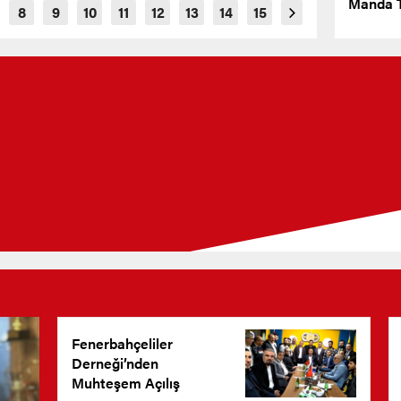
Manda T
Fenerbahçeliler
Derneği’nden
Muhteşem Açılış