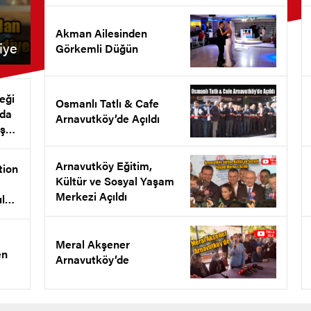
Akman Ailesinden
iye
Görkemli Düğün
eği
Osmanlı Tatlı & Cafe
nda
Arnavutköy’de Açıldı
ş
et
Arnavutköy Eğitim,
tion
Kültür ve Sosyal Yaşam
Merkezi Açıldı
ul
l
ldı
Meral Akşener
en
Arnavutköy’de