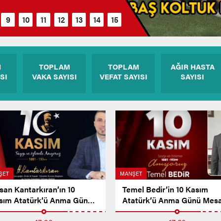
M
TOPLAM
TOPLAM
AĞIR HASTA
SI
VAKA SAYISI
VEFAT SAYISI
SAYISI
ŞET
MANŞET
san Kantarkıran’ın 10
Temel Bedir’in 10 Kasım
sım Atatürk’ü Anma Günü
Atatürk’ü Anma Günü Mesa
sajı