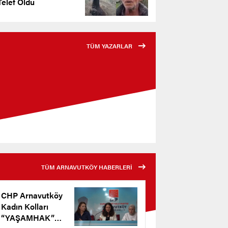
elef Oldu
TÜM YAZARLAR
TÜM ARNAVUTKÖY HABERLERİ
CHP Arnavutköy
Kadın Kolları
“YAŞAMHAK”