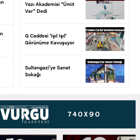
an
Yazı Akademisi “Ümit
Var” Dedi
en
G Caddesi ‘Işıl Işıl’
Görünüme Kavuşuyor
Sultangazi’ye Sanat
Sokağı