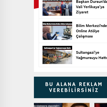
Başkan Dursun’d
Vali Yerlikaya’ya
Ziyaret
Bilim Merkezi’nd
Online Atölye
Çalışması
Sultangazi’ye
Yağmursuyu Hattı