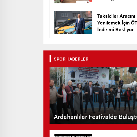
Keklik’e Destek
Taksiciler Aracını
Yenilemek İçin Ö
İndirimi Bekliyor
SPOR HABERLERİ
Ardahanlılar Festivalde Buluşt