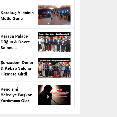
projesini tanıttı
Karakuş Ailesinin
Mutlu Günü
Karaca Palace
Düğün & Davet
Salonu
Arnavutköy’de
Açıldı
Şehzadem Döner
& Kebap Salonu
Hizmete Girdi
Kendisini
Belediye Başkan
Yardımcısı Olarak
Tanıtarak
Dolandırmaya