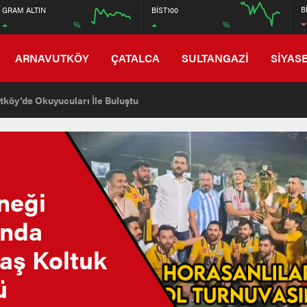
6750
B
GRAM ALTIN
BİST100
%
%
6550
12:00
16:00
12:00
ARNAVUTKÖY
ÇATALCA
SULTANGAZİ
SİYAS
en Lojistik Deposunu Belediye Ekipleri Yıktı
neği
ında
aş Koltuk
ü