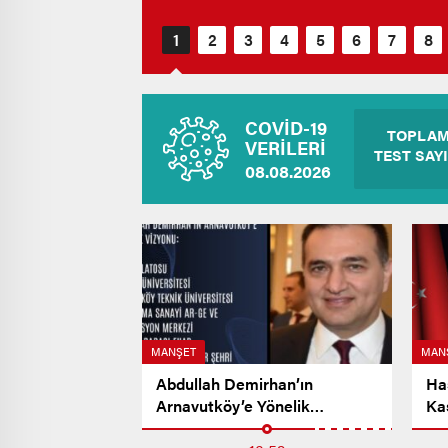
COVİD-19
TOPLA
VERİLERİ
TEST SAYI
08.08.2026
MANŞET
MAN
Abdullah Demirhan’ın
Ha
Arnavutköy’e Yönelik
Ka
Vizyonu…
Me