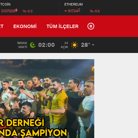
İTCOİN
ETHEREUM
฿
Ξ
3107026
91734
%-0.3
%-0.5
ET
EKONOMİ
TÜM İLÇELER
02:00
28°
İMSAK
34
VAKTI
AÇIK
Tradem
Wyndha
İstanb
Arnavu