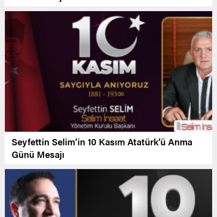
Seyfettin Selim’in 10 Kasım Atatürk’ü Anma
Günü Mesajı