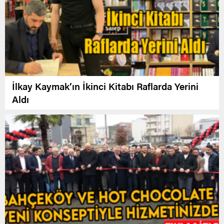
İlkay Kaymak’ın İkinci Kitabı Raflarda Yerini
Aldı