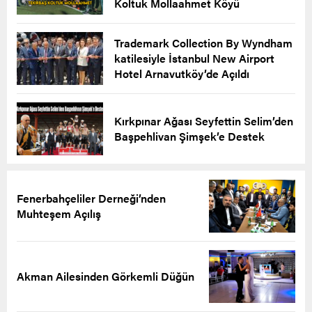
Koltuk Mollaahmet Köyü
Trademark Collection By Wyndham
katilesiyle İstanbul New Airport
Hotel Arnavutköy’de Açıldı
Kırkpınar Ağası Seyfettin Selim’den
Başpehlivan Şimşek’e Destek
Fenerbahçeliler Derneği’nden
Muhteşem Açılış
Akman Ailesinden Görkemli Düğün