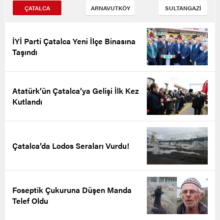
ÇATALCA
ARNAVUTKÖY
SULTANGAZİ
İYİ Parti Çatalca Yeni İlçe Binasına
Taşındı
Atatürk’ün Çatalca’ya Gelişi İlk Kez
Kutlandı
Çatalca’da Lodos Seraları Vurdu!
Foseptik Çukuruna Düşen Manda
Telef Oldu