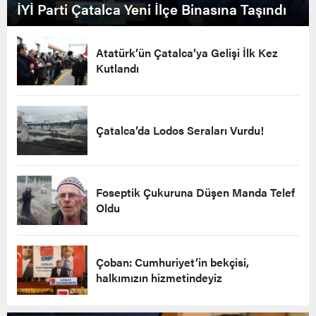
İYİ Parti Çatalca Yeni İlçe Binasına Taşındı
Atatürk’ün Çatalca’ya Gelişi İlk Kez
Kutlandı
Çatalca’da Lodos Seraları Vurdu!
Foseptik Çukuruna Düşen Manda Telef
Oldu
Çoban: Cumhuriyet’in bekçisi,
halkımızın hizmetindeyiz