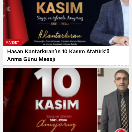
MANŞET
Hasan Kantarkıran’ın 10 Kasım Atatürk’ü
Anma Günü Mesajı