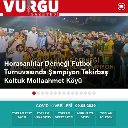
Horasanlılar Derneği Futbol
Turnuvasında Şampiyon Tekirbaş
Koltuk Mollaahmet Köyü
06.08.2026
COVİD-19 VERİLERİ
BUGÜNKÜ
BUGÜNKÜ
BUGÜNKÜ
BUGÜNKÜ
BUGÜNKÜ
TEST SAYISI
VAKA SAYISI
HASTA SAYISI
VEFAT SAYISI
İYİLEŞEN