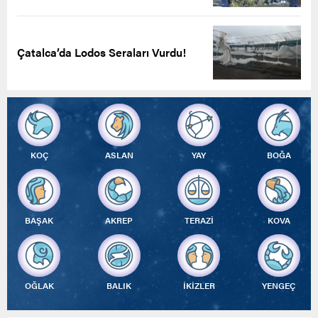
Çatalca’da Lodos Seraları Vurdu!
KOÇ
ASLAN
YAY
BOĞA
BAŞAK
AKREP
TERAZİ
KOVA
OĞLAK
BALIK
İKİZLER
YENGEÇ