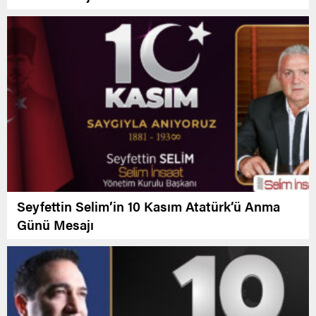
Seyfettin Selim’in 10 Kasım Atatürk’ü Anma
Günü Mesajı