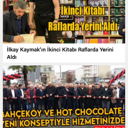
İlkay Kaymak’ın İkinci Kitabı Raflarda Yerini
Aldı