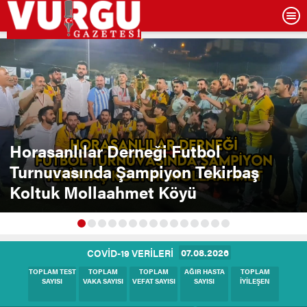
Horasanlılar Derneği Futbol
Turnuvasında Şampiyon Tekirbaş
Koltuk Mollaahmet Köyü
07.08.2026
COVİD-19 VERİLERİ
BUGÜNKÜ
BUGÜNKÜ
BUGÜNKÜ
BUGÜNKÜ
BUGÜNKÜ
TEST SAYISI
VAKA SAYISI
HASTA SAYISI
VEFAT SAYISI
İYİLEŞEN