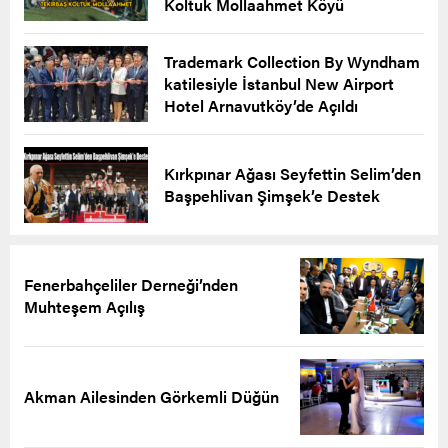
Koltuk Mollaahmet Köyü
Trademark Collection By Wyndham
katilesiyle İstanbul New Airport
Hotel Arnavutköy’de Açıldı
Kırkpınar Ağası Seyfettin Selim’den
Başpehlivan Şimşek’e Destek
Fenerbahçeliler Derneği’nden
Muhteşem Açılış
Akman Ailesinden Görkemli Düğün