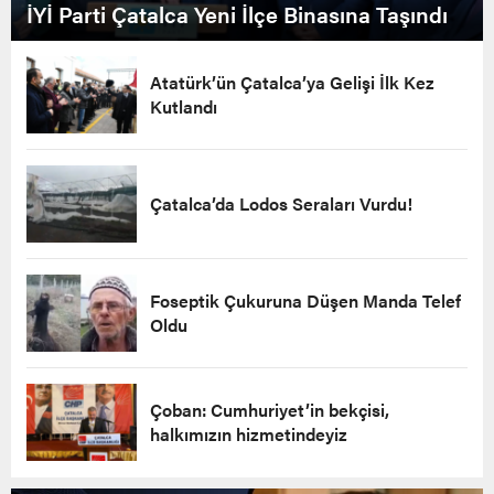
İYİ Parti Çatalca Yeni İlçe Binasına Taşındı
Atatürk’ün Çatalca’ya Gelişi İlk Kez
Kutlandı
Çatalca’da Lodos Seraları Vurdu!
Foseptik Çukuruna Düşen Manda Telef
Oldu
Çoban: Cumhuriyet’in bekçisi,
halkımızın hizmetindeyiz