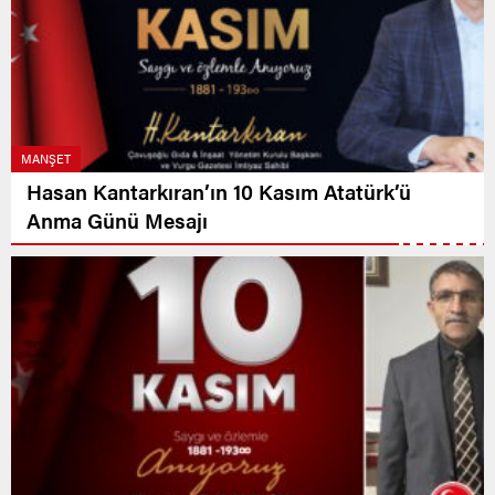
MANŞET
Hasan Kantarkıran’ın 10 Kasım Atatürk’ü
Anma Günü Mesajı