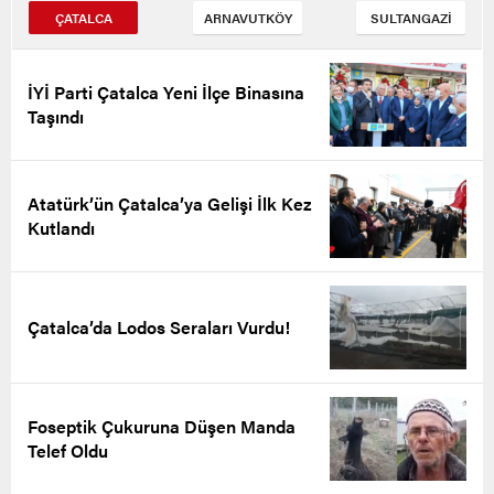
ÇATALCA
ARNAVUTKÖY
SULTANGAZİ
İYİ Parti Çatalca Yeni İlçe Binasına
Taşındı
Atatürk’ün Çatalca’ya Gelişi İlk Kez
Kutlandı
Çatalca’da Lodos Seraları Vurdu!
Foseptik Çukuruna Düşen Manda
Telef Oldu