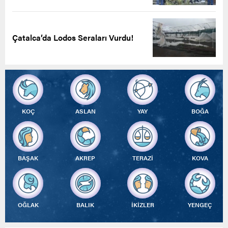
Çatalca’da Lodos Seraları Vurdu!
KOÇ
ASLAN
YAY
BOĞA
BAŞAK
AKREP
TERAZİ
KOVA
OĞLAK
BALIK
İKİZLER
YENGEÇ