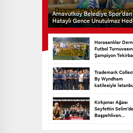
Arnavutköy Belediye Spor’dan
Hataylı Gence Unutulmaz Hed
Horasanlılar Dern
Futbol Turnuvası
Şampiyon Tekirba
Koltuk Mollaahm
Köyü
Trademark Collec
By Wyndham
katilesiyle İstanb
New Airport Hote
Arnavutköy’de Açı
Kırkpınar Ağası
Seyfettin Selim’d
Başpehlivan
Şimşek’e Destek