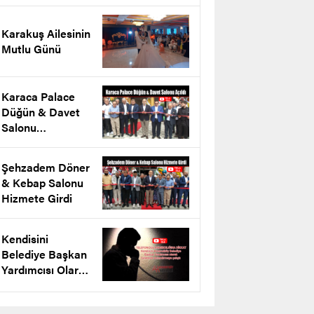
projesini tanıttı
Karakuş Ailesinin
Mutlu Günü
Karaca Palace
Düğün & Davet
Salonu
Arnavutköy’de
Açıldı
Şehzadem Döner
& Kebap Salonu
Hizmete Girdi
Kendisini
Belediye Başkan
Yardımcısı Olarak
Tanıtarak
Dolandırmaya