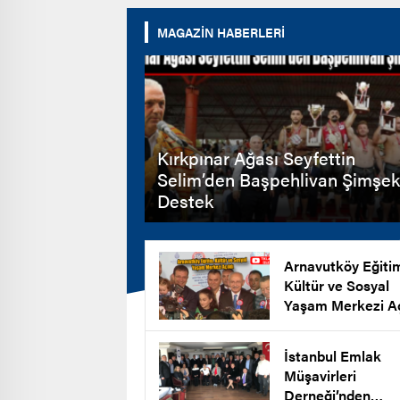
MAGAZİN HABERLERİ
Kırkpınar Ağası Seyfettin
Selim’den Başpehlivan Şimşek
Destek
Arnavutköy Eğiti
Kültür ve Sosyal
Yaşam Merkezi Aç
İstanbul Emlak
Müşavirleri
Derneği’nden