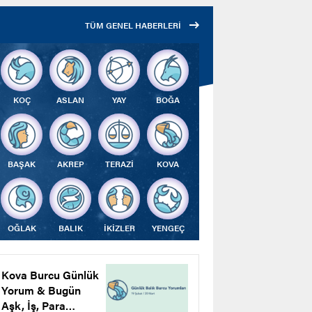
Çalıştı
TÜM GENEL HABERLERİ
KOÇ
ASLAN
YAY
BOĞA
BAŞAK
AKREP
TERAZİ
KOVA
OĞLAK
BALIK
İKİZLER
YENGEÇ
Kova Burcu Günlük
Yorum & Bugün
Aşk, İş, Para