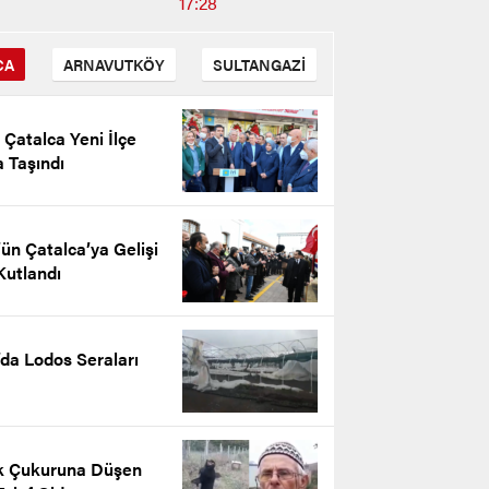
17:28
CA
ARNAVUTKÖY
SULTANGAZİ
i Çatalca Yeni İlçe
 Taşındı
ün Çatalca’ya Gelişi
Kutlandı
’da Lodos Seraları
n Kantarkıran’ın 10 Kasım
ürk’ü Anma Günü Mesajı
k Çukuruna Düşen