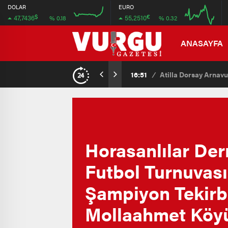
47.724
55.24
DOLAR
EURO
$
€
47,7436
55,2510
% 0.18
% 0.32
47.676
55.16
16:00
20:00
16:00
20:00
ANASAYFA
15:07
/
Kaçak Yapılmak İsten
Horasanlılar Der
Futbol Turnuvas
Şampiyon Tekirb
Mollaahmet Köy