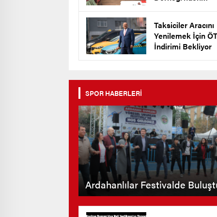
Keklik’e Destek
Taksiciler Aracını
Yenilemek İçin Ö
İndirimi Bekliyor
SPOR HABERLERİ
Ardahanlılar Festivalde Buluşt