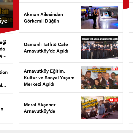
Akman Ailesinden
iye
Görkemli Düğün
eği
Osmanlı Tatlı & Cafe
nda
Arnavutköy’de Açıldı
ş
et
Arnavutköy Eğitim,
tion
Kültür ve Sosyal Yaşam
Merkezi Açıldı
ul
l
ldı
Meral Akşener
en
Arnavutköy’de