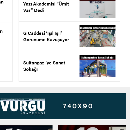
an
Yazı Akademisi “Ümit
Var” Dedi
en
G Caddesi ‘Işıl Işıl’
Görünüme Kavuşuyor
Sultangazi’ye Sanat
Sokağı