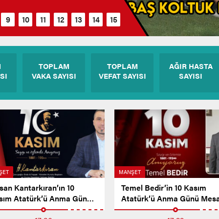
M
TOPLAM
TOPLAM
AĞIR HASTA
SI
VAKA SAYISI
VEFAT SAYISI
SAYISI
ŞET
MANŞET
san Kantarkıran’ın 10
Temel Bedir’in 10 Kasım
sım Atatürk’ü Anma Günü
Atatürk’ü Anma Günü Mesa
sajı