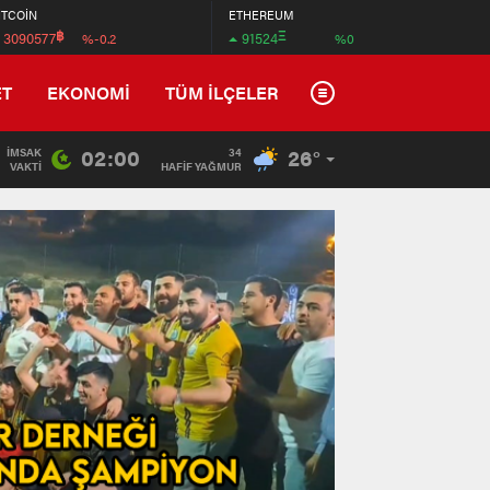
İTCOİN
ETHEREUM
฿
Ξ
3090577
91524
%-0.2
%0
ET
EKONOMİ
TÜM İLÇELER
02:00
26°
İMSAK
34
VAKTI
HAFİF YAĞMUR
Tradem
Wyndha
İstanb
Arnavu