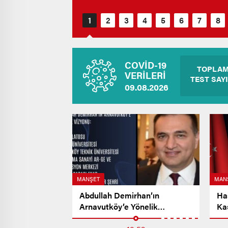
COVİD-19
TOPLA
VERİLERİ
TEST SAYI
09.08.2026
MANŞET
MAN
Abdullah Demirhan’ın
Ha
Arnavutköy’e Yönelik
Ka
Vizyonu…
Me