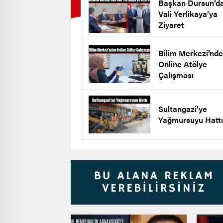
Başkan Dursun’d
Vali Yerlikaya’ya
Ziyaret
Bilim Merkezi’nd
Online Atölye
Çalışması
Sultangazi’ye
Yağmursuyu Hattı