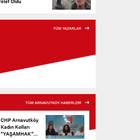
elef Oldu
TÜM YAZARLAR
TÜM ARNAVUTKÖY HABERLERİ
CHP Arnavutköy
Kadın Kolları
“YAŞAMHAK”