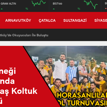
6672
B
GRAM ALTIN
BİST100
%
%
6608
16:00
20:00
12:00
ARNAVUTKÖY
ÇATALCA
SULTANGAZİ
SİYAS
en Lojistik Deposunu Belediye Ekipleri Yıktı
neği
ında
aş Koltuk
ü