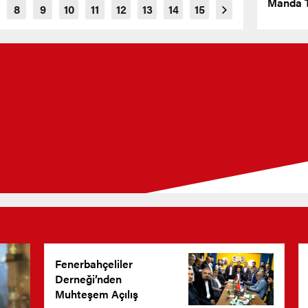
Manda T
Fenerbahçeliler
Derneği’nden
Muhteşem Açılış