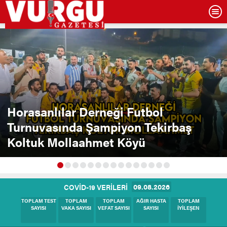
Horasanlılar Derneği Futbol
Turnuvasında Şampiyon Tekirbaş
Koltuk Mollaahmet Köyü
09.08.2026
COVİD-19 VERİLERİ
BUGÜNKÜ
BUGÜNKÜ
BUGÜNKÜ
BUGÜNKÜ
BUGÜNKÜ
TEST SAYISI
VAKA SAYISI
HASTA SAYISI
VEFAT SAYISI
İYİLEŞEN