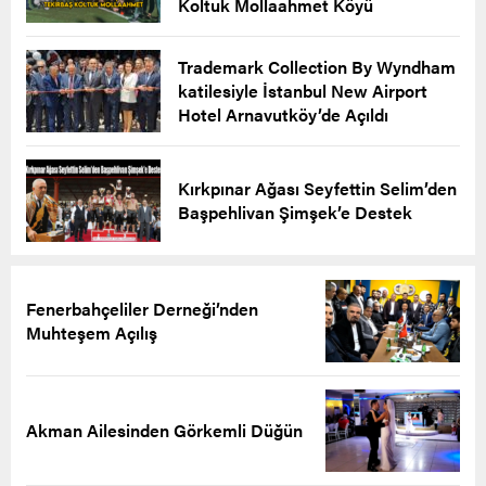
Koltuk Mollaahmet Köyü
Trademark Collection By Wyndham
katilesiyle İstanbul New Airport
Hotel Arnavutköy’de Açıldı
Kırkpınar Ağası Seyfettin Selim’den
Başpehlivan Şimşek’e Destek
Fenerbahçeliler Derneği’nden
Muhteşem Açılış
Akman Ailesinden Görkemli Düğün