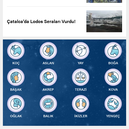
Çatalca’da Lodos Seraları Vurdu!
KOÇ
ASLAN
YAY
BOĞA
BAŞAK
AKREP
TERAZİ
KOVA
OĞLAK
BALIK
İKİZLER
YENGEÇ