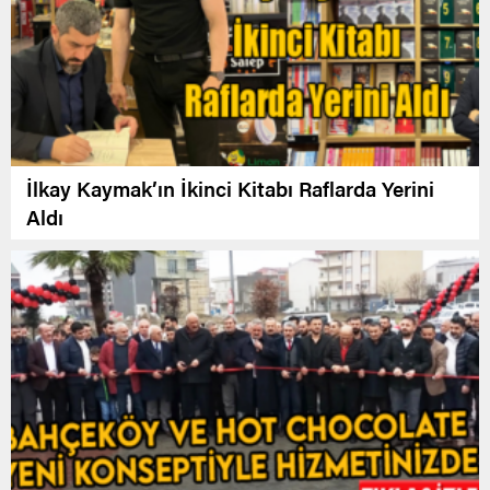
İlkay Kaymak’ın İkinci Kitabı Raflarda Yerini
Aldı