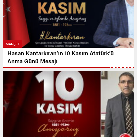
MANŞET
Hasan Kantarkıran’ın 10 Kasım Atatürk’ü
Anma Günü Mesajı