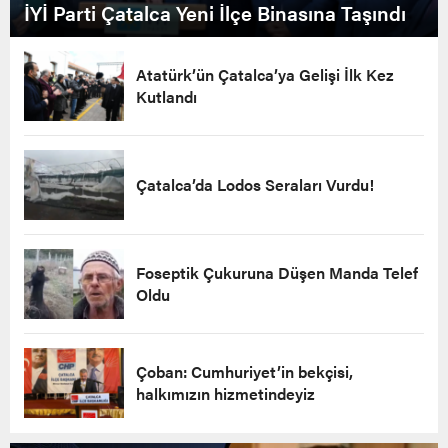
İYİ Parti Çatalca Yeni İlçe Binasına Taşındı
Atatürk’ün Çatalca’ya Gelişi İlk Kez
Kutlandı
Çatalca’da Lodos Seraları Vurdu!
Foseptik Çukuruna Düşen Manda Telef
Oldu
Çoban: Cumhuriyet’in bekçisi,
halkımızın hizmetindeyiz