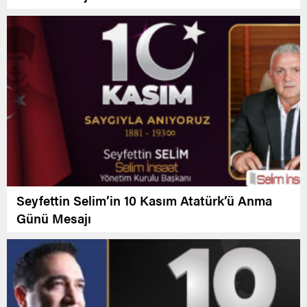
Seyfettin Selim’in 10 Kasım Atatürk’ü Anma
Günü Mesajı