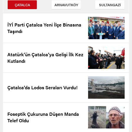
ÇATALCA
ARNAVUTKÖY
SULTANGAZİ
İYİ Parti Çatalca Yeni İlçe Binasına
Taşındı
Atatürk’ün Çatalca’ya Gelişi İlk Kez
Kutlandı
Çatalca’da Lodos Seraları Vurdu!
Foseptik Çukuruna Düşen Manda
Telef Oldu