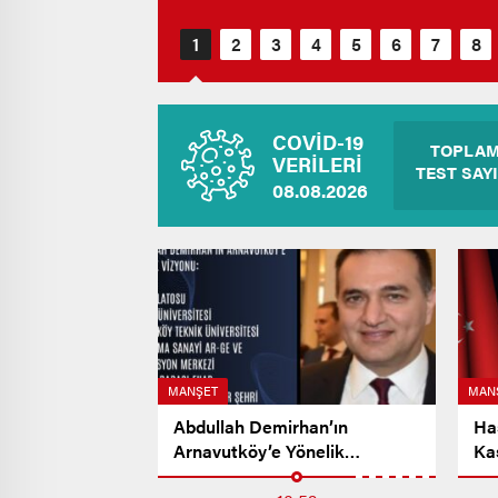
COVİD-19
TOPLA
VERİLERİ
TEST SAYI
08.08.2026
MANŞET
MAN
Abdullah Demirhan’ın
Ha
Arnavutköy’e Yönelik
Ka
Vizyonu…
Me