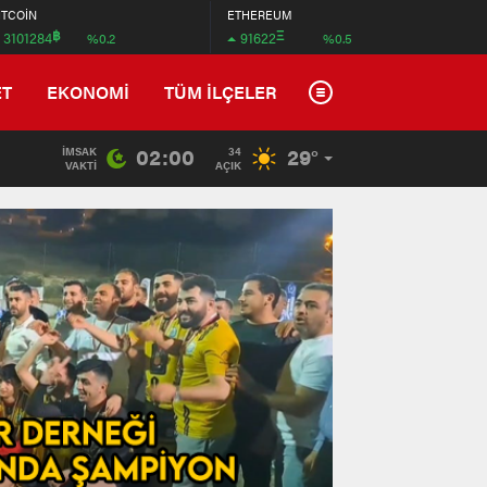
İTCOİN
ETHEREUM
฿
Ξ
3101284
91622
%0.2
%0.5
ET
EKONOMİ
TÜM İLÇELER
02:00
29°
İMSAK
34
VAKTI
AÇIK
Tradem
Wyndha
İstanb
Arnavu