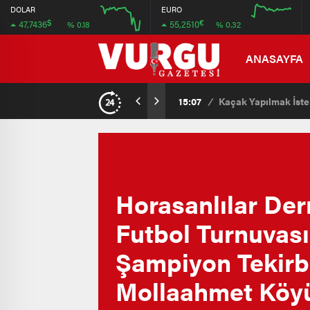
47.708
55.36
DOLAR
EURO
$
€
47,7436
55,2510
% 0.18
% 0.32
47.692
54.72
12:00
16:00
12:00
16:00
ANASAYFA
15:07
/
Kaçak Yapılmak İsten
Horasanlılar Der
Futbol Turnuvas
Şampiyon Tekirb
Mollaahmet Köy