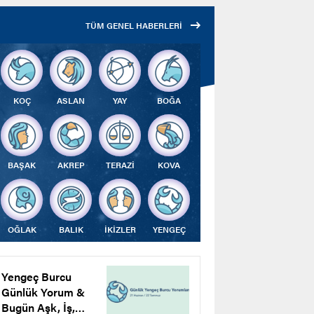
Çalıştı
TÜM GENEL HABERLERİ
KOÇ
ASLAN
YAY
BOĞA
BAŞAK
AKREP
TERAZİ
KOVA
OĞLAK
BALIK
İKİZLER
YENGEÇ
Yengeç Burcu
Günlük Yorum &
Bugün Aşk, İş,