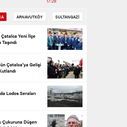
17:28
CA
ARNAVUTKÖY
SULTANGAZİ
i Çatalca Yeni İlçe
 Taşındı
ün Çatalca’ya Gelişi
Kutlandı
’da Lodos Seraları
n Kantarkıran’ın 10 Kasım
ürk’ü Anma Günü Mesajı
k Çukuruna Düşen