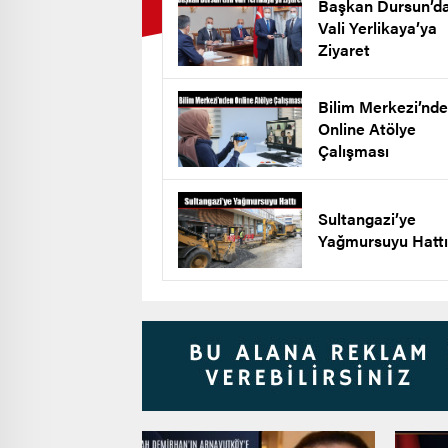
Başkan Dursun’d
Vali Yerlikaya’ya
Ziyaret
Bilim Merkezi’nd
Online Atölye
Çalışması
Sultangazi’ye
Yağmursuyu Hattı