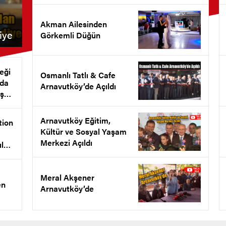
Akman Ailesinden
iye
Görkemli Düğün
eği
Osmanlı Tatlı & Cafe
nda
Arnavutköy’de Açıldı
ş
et
Arnavutköy Eğitim,
tion
Kültür ve Sosyal Yaşam
Merkezi Açıldı
ul
l
ldı
Meral Akşener
en
Arnavutköy’de