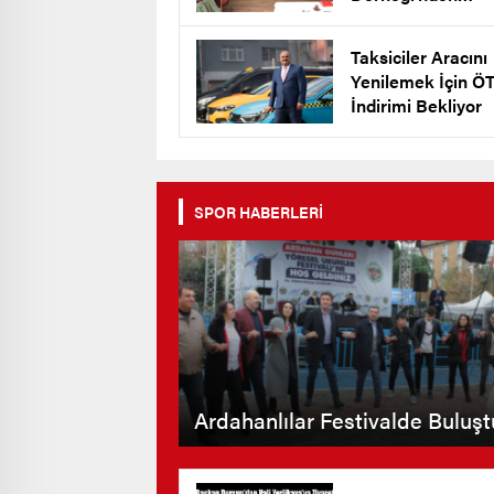
Keklik’e Destek
Taksiciler Aracını
Yenilemek İçin Ö
İndirimi Bekliyor
SPOR HABERLERİ
Ardahanlılar Festivalde Buluşt