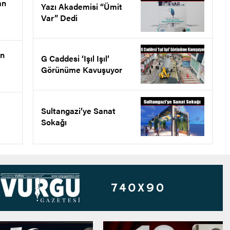
an
Yazı Akademisi “Ümit
Var” Dedi
en
G Caddesi ‘Işıl Işıl’
Görünüme Kavuşuyor
Sultangazi’ye Sanat
Sokağı