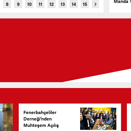
Manda T
Fenerbahçeliler
Derneği’nden
Muhteşem Açılış