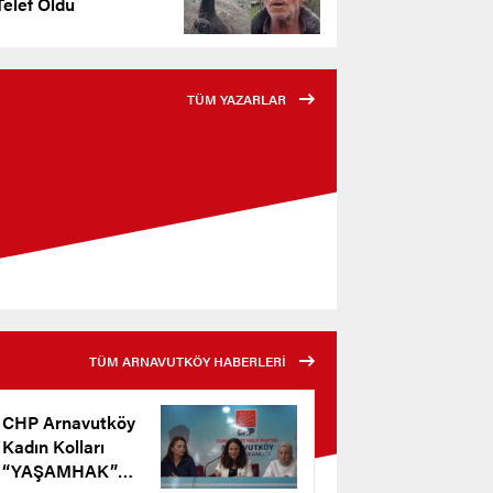
elef Oldu
TÜM YAZARLAR
TÜM ARNAVUTKÖY HABERLERİ
CHP Arnavutköy
Kadın Kolları
“YAŞAMHAK”