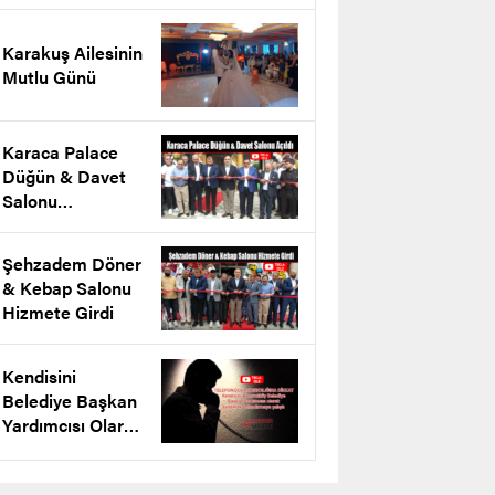
projesini tanıttı
Karakuş Ailesinin
Mutlu Günü
Karaca Palace
Düğün & Davet
Salonu
Arnavutköy’de
Açıldı
Şehzadem Döner
& Kebap Salonu
Hizmete Girdi
Kendisini
Belediye Başkan
Yardımcısı Olarak
Tanıtarak
Dolandırmaya