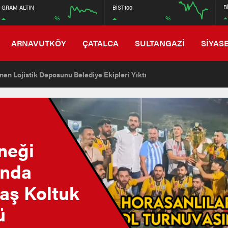
6750
B
GRAM ALTIN
BİST100
%
%
6550
12:00
16:00
12:00
ARNAVUTKÖY
ÇATALCA
SULTANGAZİ
SİYAS
en Lojistik Deposunu Belediye Ekipleri Yıktı
neği
ında
aş Koltuk
ü