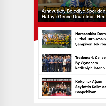
Arnavutköy Belediye Spor’dan
Hataylı Gence Unutulmaz Hed
Horasanlılar Dern
Futbol Turnuvası
Şampiyon Tekirba
Koltuk Mollaahm
Köyü
Trademark Collec
By Wyndham
katilesiyle İstanb
New Airport Hote
Arnavutköy’de Açı
Kırkpınar Ağası
Seyfettin Selim’d
Başpehlivan
Şimşek’e Destek