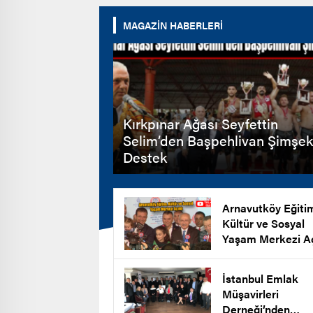
MAGAZİN HABERLERİ
Kırkpınar Ağası Seyfettin
Selim’den Başpehlivan Şimşek
Destek
Arnavutköy Eğiti
Kültür ve Sosyal
Yaşam Merkezi Aç
İstanbul Emlak
Müşavirleri
Derneği’nden