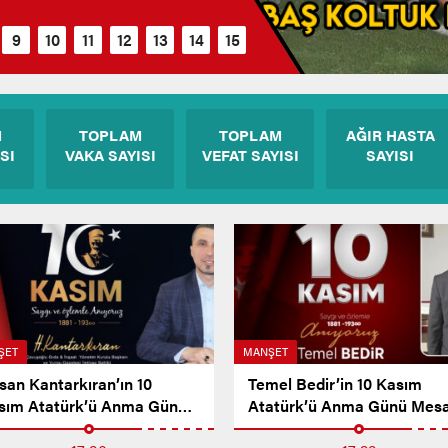
M
TOPLAM
TOPLAM
AĞIR HASTA
SI
VAKA SAYISI
VEFAT SAYISI
SAYISI
ŞET
MANŞET
san Kantarkıran’ın 10
Temel Bedir’in 10 Kasım
sım Atatürk’ü Anma Günü
Atatürk’ü Anma Günü Mesa
sajı