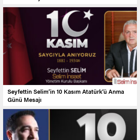
Seyfettin Selim’in 10 Kasım Atatürk’ü Anma
Günü Mesajı