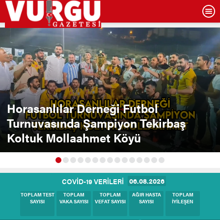
Horasanlılar Derneği Futbol
Turnuvasında Şampiyon Tekirbaş
Koltuk Mollaahmet Köyü
06.08.2026
COVİD-19 VERİLERİ
BUGÜNKÜ
BUGÜNKÜ
BUGÜNKÜ
BUGÜNKÜ
BUGÜNKÜ
TEST SAYISI
VAKA SAYISI
HASTA SAYISI
VEFAT SAYISI
İYİLEŞEN