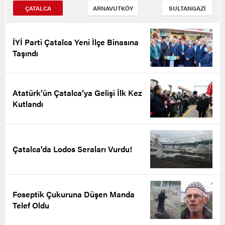
ÇATALCA
ARNAVUTKÖY
SULTANGAZİ
İYİ Parti Çatalca Yeni İlçe Binasına
Taşındı
Atatürk’ün Çatalca’ya Gelişi İlk Kez
Kutlandı
Çatalca’da Lodos Seraları Vurdu!
Foseptik Çukuruna Düşen Manda
Telef Oldu