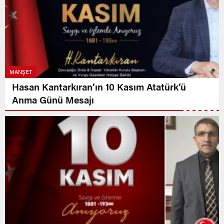
MANŞET
Hasan Kantarkıran’ın 10 Kasım Atatürk’ü
Anma Günü Mesajı