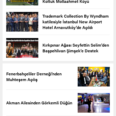
Koltuk Mollaahmet Köyü
Trademark Collection By Wyndham
katilesiyle İstanbul New Airport
Hotel Arnavutköy’de Açıldı
Kırkpınar Ağası Seyfettin Selim’den
Başpehlivan Şimşek’e Destek
Fenerbahçeliler Derneği’nden
Muhteşem Açılış
Akman Ailesinden Görkemli Düğün