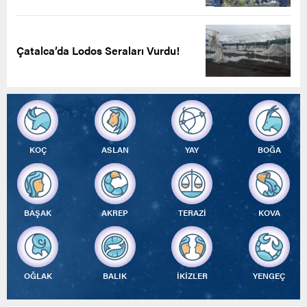
Çatalca’da Lodos Seraları Vurdu!
KOÇ
ASLAN
YAY
BOĞA
BAŞAK
AKREP
TERAZİ
KOVA
OĞLAK
BALIK
İKİZLER
YENGEÇ