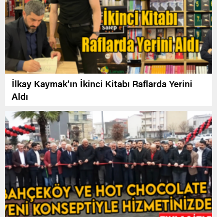
İlkay Kaymak’ın İkinci Kitabı Raflarda Yerini
Aldı