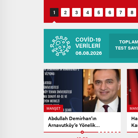
COVİD-19
TOPLA
VERİLERİ
TEST SAYI
06.08.2026
MANŞET
MAN
Abdullah Demirhan’ın
Ha
Arnavutköy’e Yönelik
Ka
Vizyonu…
Me