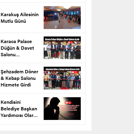
projesini tanıttı
Karakuş Ailesinin
Mutlu Günü
Karaca Palace
Düğün & Davet
Salonu
Arnavutköy’de
Açıldı
Şehzadem Döner
& Kebap Salonu
Hizmete Girdi
Kendisini
Belediye Başkan
Yardımcısı Olarak
Tanıtarak
Dolandırmaya