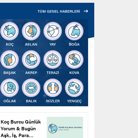
Çalıştı
TÜM GENEL HABERLERİ
KOÇ
ASLAN
YAY
BOĞA
BAŞAK
AKREP
TERAZİ
KOVA
OĞLAK
BALIK
İKİZLER
YENGEÇ
Koç Burcu Günlük
Yorum & Bugün
Aşk, İş, Para