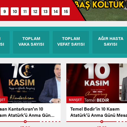
M
TOPLAM
TOPLAM
AĞIR HASTA
SI
VAKA SAYISI
VEFAT SAYISI
SAYISI
ŞET
MANŞET
san Kantarkıran’ın 10
Temel Bedir’in 10 Kasım
sım Atatürk’ü Anma Günü
Atatürk’ü Anma Günü Mesa
sajı