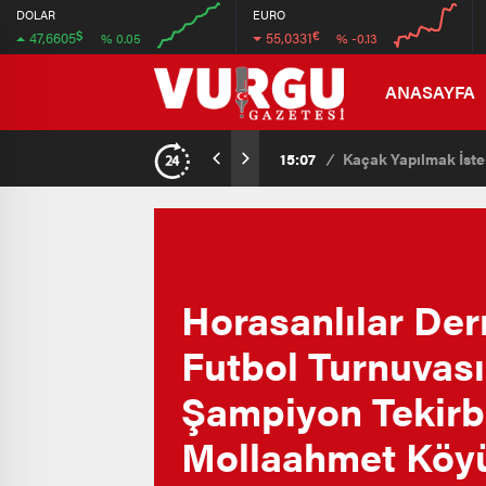
47.7
55.2
DOLAR
EURO
$
€
47,6605
55,0331
% 0.05
% -0.13
46.5
52.8
00:00
00:00
00:00
00:00
ANASAYFA
15:07
/
Kaçak Yapılmak İsten
Horasanlılar Der
Futbol Turnuvas
Şampiyon Tekirb
Mollaahmet Köy