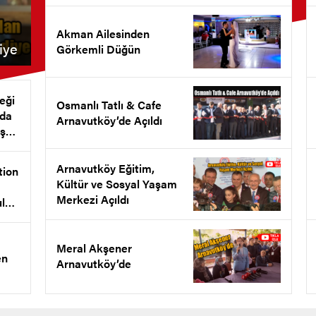
Akman Ailesinden
iye
Görkemli Düğün
eği
Osmanlı Tatlı & Cafe
nda
Arnavutköy’de Açıldı
ş
et
Arnavutköy Eğitim,
tion
Kültür ve Sosyal Yaşam
Merkezi Açıldı
ul
l
ldı
Meral Akşener
en
Arnavutköy’de