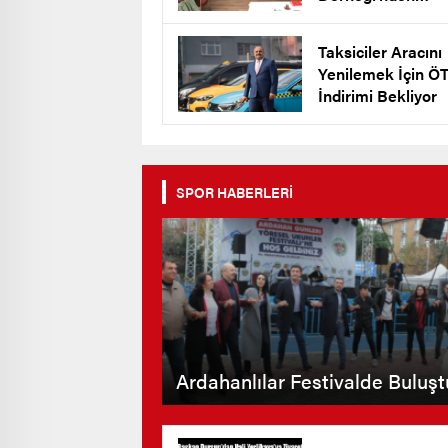
Keklik’e Destek
Taksiciler Aracını
Yenilemek İçin Ö
İndirimi Bekliyor
SPOR HABERLERİ
Ardahanlılar Festivalde Buluşt