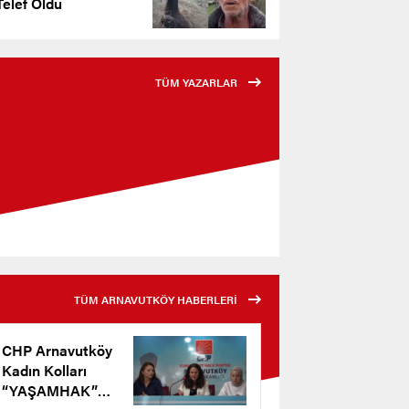
elef Oldu
TÜM YAZARLAR
TÜM ARNAVUTKÖY HABERLERİ
CHP Arnavutköy
Kadın Kolları
“YAŞAMHAK”