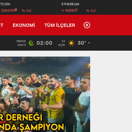
İTCOİN
ETHEREUM
฿
Ξ
3064199
90690
%-0.5
%-0.2
ET
EKONOMİ
TÜM İLÇELER
02:00
30°
İMSAK
34
VAKTI
AÇIK
Tradem
Wyndha
İstanb
Arnavu