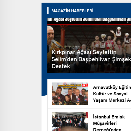
MAGAZİN HABERLERİ
Kırkpınar Ağası Seyfettin
Selim’den Başpehlivan Şimşek
Destek
Arnavutköy Eğiti
Kültür ve Sosyal
Yaşam Merkezi Aç
İstanbul Emlak
Müşavirleri
Derneği’nden