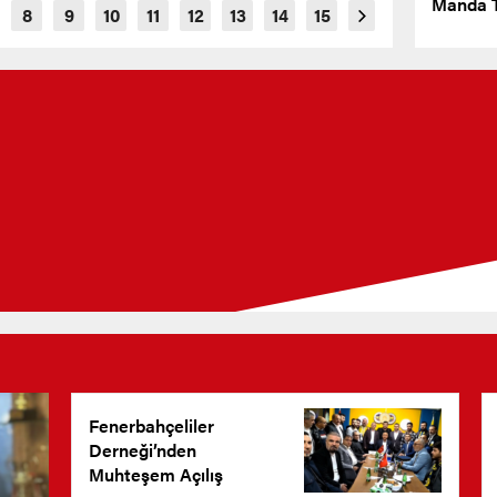
Manda T
Fenerbahçeliler
Derneği’nden
Muhteşem Açılış