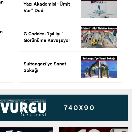
an
Yazı Akademisi “Ümit
Var” Dedi
en
G Caddesi ‘Işıl Işıl’
Görünüme Kavuşuyor
Sultangazi’ye Sanat
Sokağı