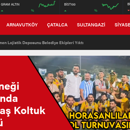
6600
B
GRAM ALTIN
BİST100
%
%
5400
00:00
00:00
12:00
ARNAVUTKÖY
ÇATALCA
SULTANGAZİ
SİYAS
en Lojistik Deposunu Belediye Ekipleri Yıktı
neği
ında
aş Koltuk
ü