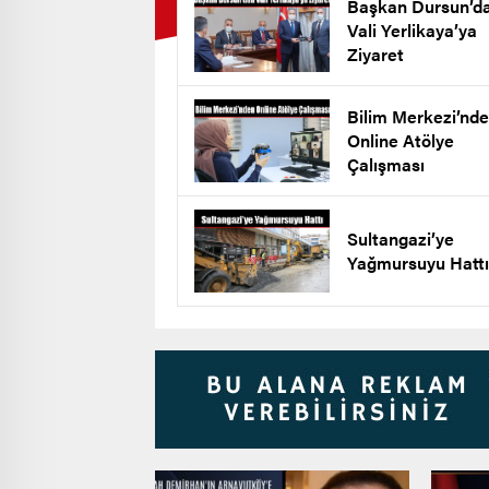
Başkan Dursun’d
Vali Yerlikaya’ya
Ziyaret
Bilim Merkezi’nd
Online Atölye
Çalışması
Sultangazi’ye
Yağmursuyu Hattı