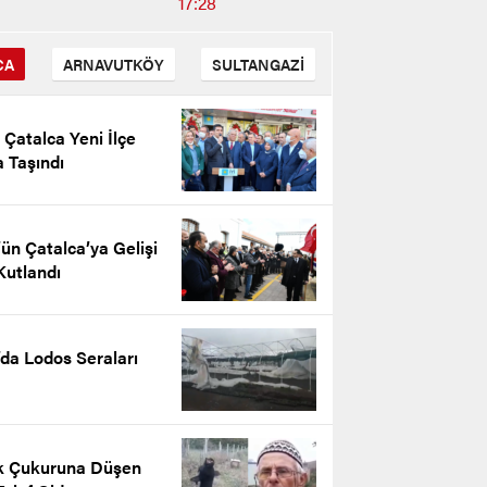
17:28
CA
ARNAVUTKÖY
SULTANGAZİ
i Çatalca Yeni İlçe
 Taşındı
ün Çatalca’ya Gelişi
Kutlandı
’da Lodos Seraları
n Kantarkıran’ın 10 Kasım
ürk’ü Anma Günü Mesajı
k Çukuruna Düşen