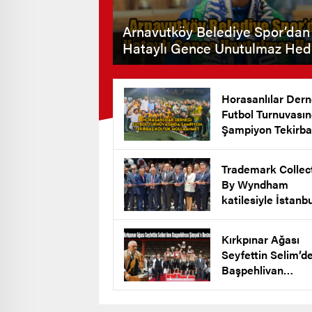
Arnavutköy Belediye Spor’dan
Hataylı Gence Unutulmaz Hed
Horasanlılar Dern
Futbol Turnuvası
Şampiyon Tekirba
Koltuk Mollaahm
Köyü
Trademark Collec
By Wyndham
katilesiyle İstanb
New Airport Hote
Arnavutköy’de Açı
Kırkpınar Ağası
Seyfettin Selim’d
Başpehlivan
Şimşek’e Destek