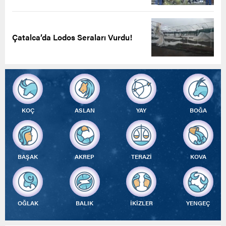
Çatalca’da Lodos Seraları Vurdu!
KOÇ
ASLAN
YAY
BOĞA
BAŞAK
AKREP
TERAZİ
KOVA
OĞLAK
BALIK
İKİZLER
YENGEÇ