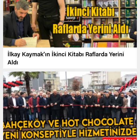
İlkay Kaymak’ın İkinci Kitabı Raflarda Yerini
Aldı