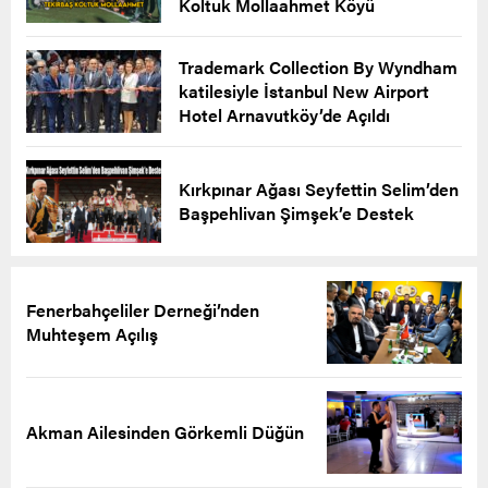
Koltuk Mollaahmet Köyü
Trademark Collection By Wyndham
katilesiyle İstanbul New Airport
Hotel Arnavutköy’de Açıldı
Kırkpınar Ağası Seyfettin Selim’den
Başpehlivan Şimşek’e Destek
Fenerbahçeliler Derneği’nden
Muhteşem Açılış
Akman Ailesinden Görkemli Düğün