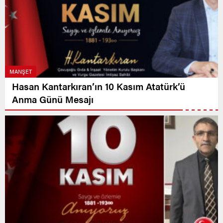
MANŞET
Hasan Kantarkıran’ın 10 Kasım Atatürk’ü
Anma Günü Mesajı