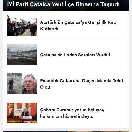
İYİ Parti Çatalca Yeni İlçe Binasına Taşındı
Atatürk’ün Çatalca’ya Gelişi İlk Kez
Kutlandı
Çatalca’da Lodos Seraları Vurdu!
Foseptik Çukuruna Düşen Manda Telef
Oldu
Çoban: Cumhuriyet’in bekçisi,
halkımızın hizmetindeyiz