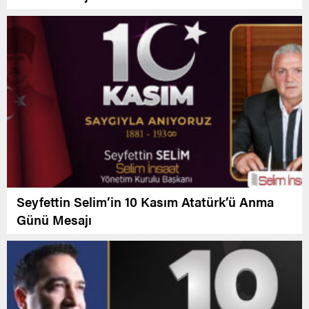
Seyfettin Selim’in 10 Kasım Atatürk’ü Anma
Günü Mesajı