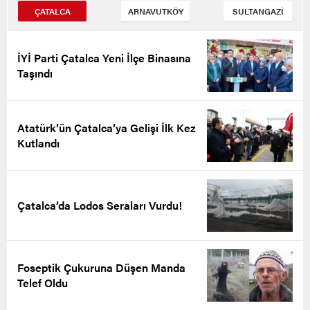
ÇATALCA
ARNAVUTKÖY
SULTANGAZİ
İYİ Parti Çatalca Yeni İlçe Binasına
Taşındı
Atatürk’ün Çatalca’ya Gelişi İlk Kez
Kutlandı
Çatalca’da Lodos Seraları Vurdu!
Foseptik Çukuruna Düşen Manda
Telef Oldu