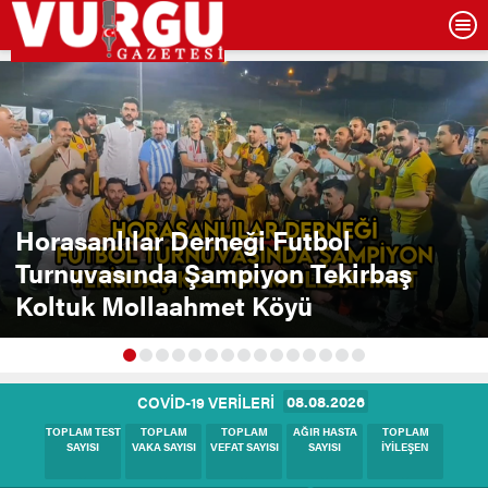
Horasanlılar Derneği Futbol
Turnuvasında Şampiyon Tekirbaş
Koltuk Mollaahmet Köyü
08.08.2026
COVİD-19 VERİLERİ
BUGÜNKÜ
BUGÜNKÜ
BUGÜNKÜ
BUGÜNKÜ
BUGÜNKÜ
TEST SAYISI
VAKA SAYISI
HASTA SAYISI
VEFAT SAYISI
İYİLEŞEN