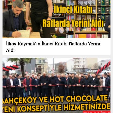
İlkay Kaymak’ın İkinci Kitabı Raflarda Yerini
Aldı