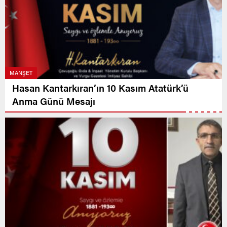
MANŞET
Hasan Kantarkıran’ın 10 Kasım Atatürk’ü
Anma Günü Mesajı