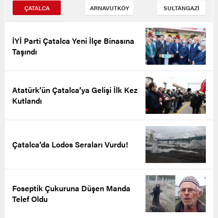
ÇATALCA
ARNAVUTKÖY
SULTANGAZİ
İYİ Parti Çatalca Yeni İlçe Binasına
Taşındı
Atatürk’ün Çatalca’ya Gelişi İlk Kez
Kutlandı
Çatalca’da Lodos Seraları Vurdu!
Foseptik Çukuruna Düşen Manda
Telef Oldu