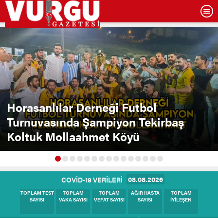
Horasanlılar Derneği Futbol
Turnuvasında Şampiyon Tekirbaş
Koltuk Mollaahmet Köyü
08.08.2026
COVİD-19 VERİLERİ
BUGÜNKÜ
BUGÜNKÜ
BUGÜNKÜ
BUGÜNKÜ
BUGÜNKÜ
TEST SAYISI
VAKA SAYISI
HASTA SAYISI
VEFAT SAYISI
İYİLEŞEN