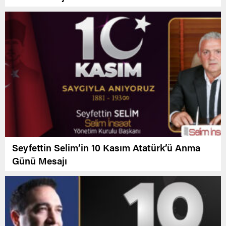
Seyfettin Selim’in 10 Kasım Atatürk’ü Anma
Günü Mesajı