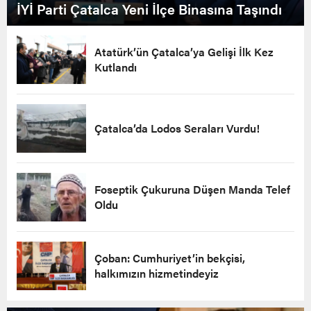
İYİ Parti Çatalca Yeni İlçe Binasına Taşındı
Atatürk’ün Çatalca’ya Gelişi İlk Kez
Kutlandı
Çatalca’da Lodos Seraları Vurdu!
Foseptik Çukuruna Düşen Manda Telef
Oldu
Çoban: Cumhuriyet’in bekçisi,
halkımızın hizmetindeyiz