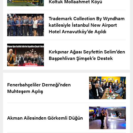
Koltuk Mollaahmet Köyü
Trademark Collection By Wyndham
katilesiyle İstanbul New Airport
Hotel Arnavutköy’de Açıldı
Kırkpınar Ağası Seyfettin Selim’den
Başpehlivan Şimşek’e Destek
Fenerbahçeliler Derneği’nden
Muhteşem Açılış
Akman Ailesinden Görkemli Düğün