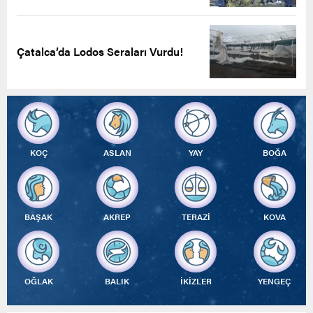
Çatalca’da Lodos Seraları Vurdu!
KOÇ
ASLAN
YAY
BOĞA
BAŞAK
AKREP
TERAZİ
KOVA
OĞLAK
BALIK
İKİZLER
YENGEÇ