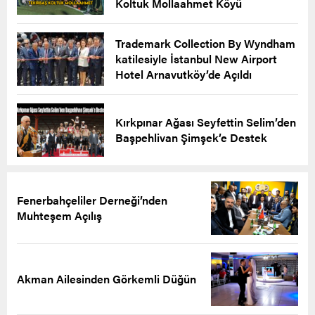
Koltuk Mollaahmet Köyü
Trademark Collection By Wyndham
katilesiyle İstanbul New Airport
Hotel Arnavutköy’de Açıldı
Kırkpınar Ağası Seyfettin Selim’den
Başpehlivan Şimşek’e Destek
Fenerbahçeliler Derneği’nden
Muhteşem Açılış
Akman Ailesinden Görkemli Düğün