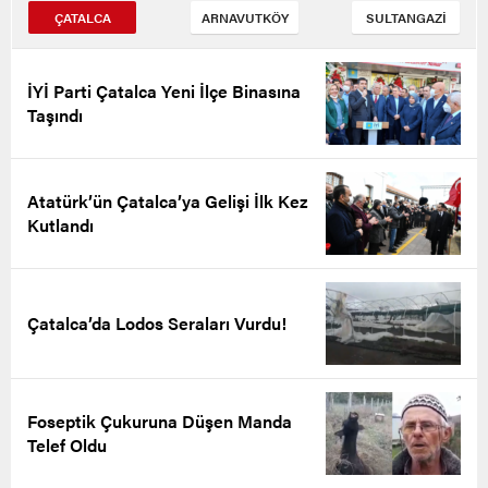
ÇATALCA
ARNAVUTKÖY
SULTANGAZİ
İYİ Parti Çatalca Yeni İlçe Binasına
Taşındı
Atatürk’ün Çatalca’ya Gelişi İlk Kez
Kutlandı
Çatalca’da Lodos Seraları Vurdu!
Foseptik Çukuruna Düşen Manda
Telef Oldu