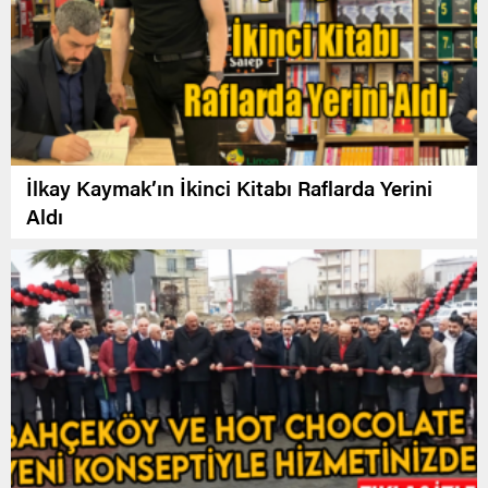
İlkay Kaymak’ın İkinci Kitabı Raflarda Yerini
Aldı