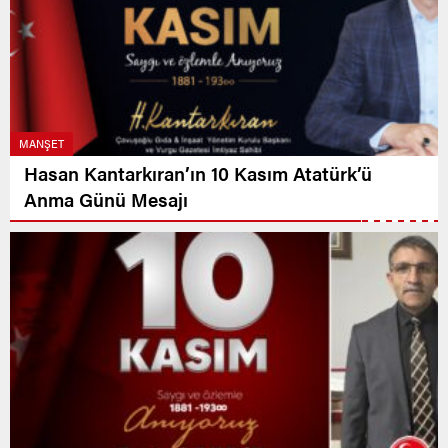
MANŞET
Hasan Kantarkıran’ın 10 Kasım Atatürk’ü
Anma Günü Mesajı