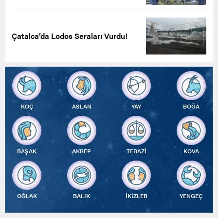
Çatalca’da Lodos Seraları Vurdu!
KOÇ
ASLAN
YAY
BOĞA
BAŞAK
AKREP
TERAZİ
KOVA
OĞLAK
BALIK
İKİZLER
YENGEÇ