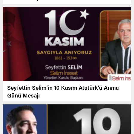
Seyfettin Selim’in 10 Kasım Atatürk’ü Anma
Günü Mesajı