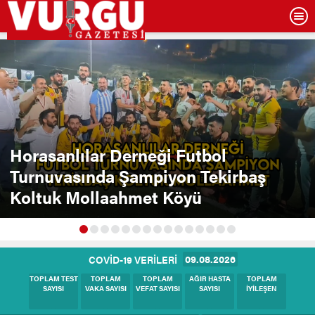
Horasanlılar Derneği Futbol
Turnuvasında Şampiyon Tekirbaş
Koltuk Mollaahmet Köyü
09.08.2026
COVİD-19 VERİLERİ
BUGÜNKÜ
BUGÜNKÜ
BUGÜNKÜ
BUGÜNKÜ
BUGÜNKÜ
TEST SAYISI
VAKA SAYISI
HASTA SAYISI
VEFAT SAYISI
İYİLEŞEN