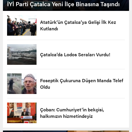
İYİ Parti Çatalca Yeni İlçe Binasına Taşındı
Atatürk’ün Çatalca’ya Gelişi İlk Kez
Kutlandı
Çatalca’da Lodos Seraları Vurdu!
Foseptik Çukuruna Düşen Manda Telef
Oldu
Çoban: Cumhuriyet’in bekçisi,
halkımızın hizmetindeyiz