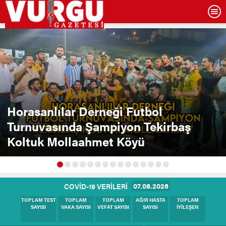
Horasanlılar Derneği Futbol
Turnuvasında Şampiyon Tekirbaş
Koltuk Mollaahmet Köyü
07.08.2026
COVİD-19 VERİLERİ
BUGÜNKÜ
BUGÜNKÜ
BUGÜNKÜ
BUGÜNKÜ
BUGÜNKÜ
TEST SAYISI
VAKA SAYISI
HASTA SAYISI
VEFAT SAYISI
İYİLEŞEN