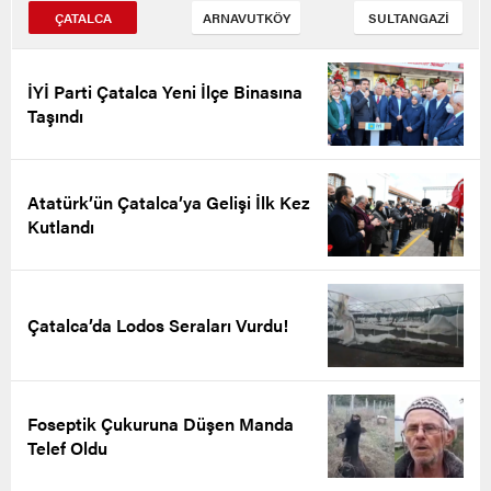
ÇATALCA
ARNAVUTKÖY
SULTANGAZİ
İYİ Parti Çatalca Yeni İlçe Binasına
Taşındı
Atatürk’ün Çatalca’ya Gelişi İlk Kez
Kutlandı
Çatalca’da Lodos Seraları Vurdu!
Foseptik Çukuruna Düşen Manda
Telef Oldu