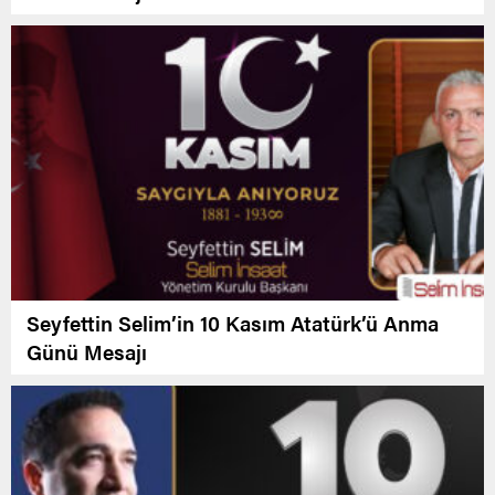
Seyfettin Selim’in 10 Kasım Atatürk’ü Anma
Günü Mesajı