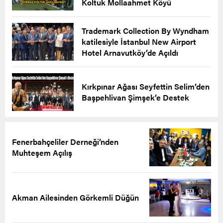
Koltuk Mollaahmet Köyü
Trademark Collection By Wyndham
katilesiyle İstanbul New Airport
Hotel Arnavutköy’de Açıldı
Kırkpınar Ağası Seyfettin Selim’den
Başpehlivan Şimşek’e Destek
Fenerbahçeliler Derneği’nden
Muhteşem Açılış
Akman Ailesinden Görkemli Düğün