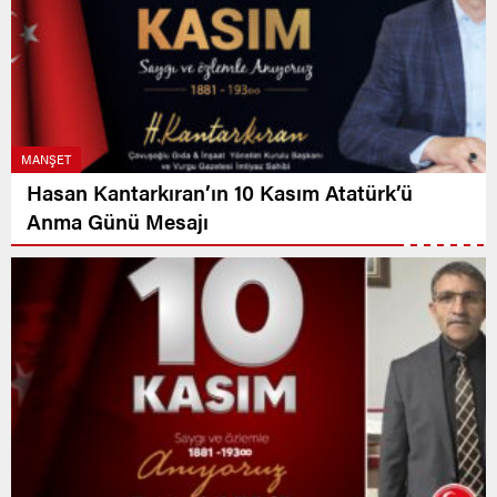
MANŞET
Hasan Kantarkıran’ın 10 Kasım Atatürk’ü
Anma Günü Mesajı