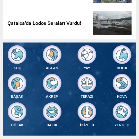
Çatalca’da Lodos Seraları Vurdu!
KOÇ
ASLAN
YAY
BOĞA
BAŞAK
AKREP
TERAZİ
KOVA
OĞLAK
BALIK
İKİZLER
YENGEÇ