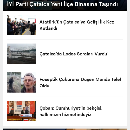
İYİ Parti Çatalca Yeni İlçe Binasına Taşındı
Atatürk’ün Çatalca’ya Gelişi İlk Kez
Kutlandı
Çatalca’da Lodos Seraları Vurdu!
Foseptik Çukuruna Düşen Manda Telef
Oldu
Çoban: Cumhuriyet’in bekçisi,
halkımızın hizmetindeyiz