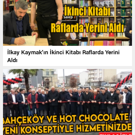
İlkay Kaymak’ın İkinci Kitabı Raflarda Yerini
Aldı