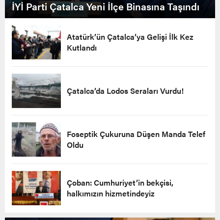
İYİ Parti Çatalca Yeni İlçe Binasına Taşındı
Atatürk’ün Çatalca’ya Gelişi İlk Kez
Kutlandı
Çatalca’da Lodos Seraları Vurdu!
Foseptik Çukuruna Düşen Manda Telef
Oldu
Çoban: Cumhuriyet’in bekçisi,
halkımızın hizmetindeyiz