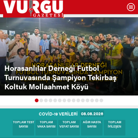
Horasanlılar Derneği Futbol
Turnuvasında Şampiyon Tekirbaş
Koltuk Mollaahmet Köyü
08.08.2026
COVİD-19 VERİLERİ
BUGÜNKÜ
BUGÜNKÜ
BUGÜNKÜ
BUGÜNKÜ
BUGÜNKÜ
TEST SAYISI
VAKA SAYISI
HASTA SAYISI
VEFAT SAYISI
İYİLEŞEN