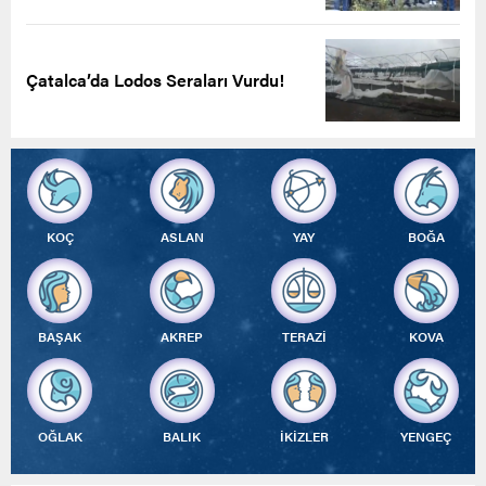
Çatalca’da Lodos Seraları Vurdu!
KOÇ
ASLAN
YAY
BOĞA
BAŞAK
AKREP
TERAZİ
KOVA
OĞLAK
BALIK
İKİZLER
YENGEÇ