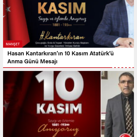
MANŞET
Hasan Kantarkıran’ın 10 Kasım Atatürk’ü
Anma Günü Mesajı