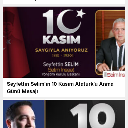
Seyfettin Selim’in 10 Kasım Atatürk’ü Anma
Günü Mesajı