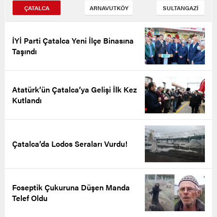
ÇATALCA
ARNAVUTKÖY
SULTANGAZİ
İYİ Parti Çatalca Yeni İlçe Binasına
Taşındı
Atatürk’ün Çatalca’ya Gelişi İlk Kez
Kutlandı
Çatalca’da Lodos Seraları Vurdu!
Foseptik Çukuruna Düşen Manda
Telef Oldu