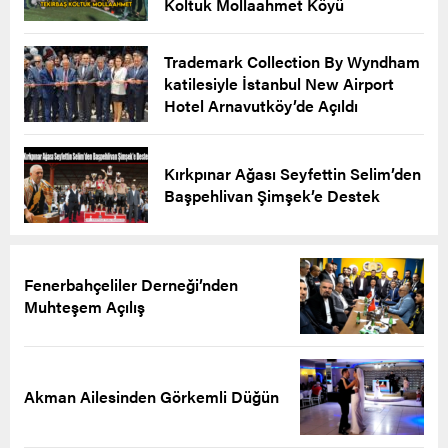
Koltuk Mollaahmet Köyü
Trademark Collection By Wyndham
katilesiyle İstanbul New Airport
Hotel Arnavutköy’de Açıldı
Kırkpınar Ağası Seyfettin Selim’den
Başpehlivan Şimşek’e Destek
Fenerbahçeliler Derneği’nden
Muhteşem Açılış
Akman Ailesinden Görkemli Düğün