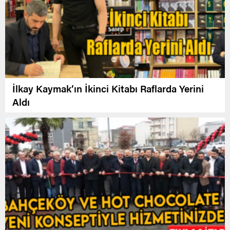
İlkay Kaymak’ın İkinci Kitabı Raflarda Yerini
Aldı