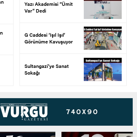
an
Yazı Akademisi “Ümit
Var” Dedi
en
G Caddesi ‘Işıl Işıl’
Görünüme Kavuşuyor
Sultangazi’ye Sanat
Sokağı