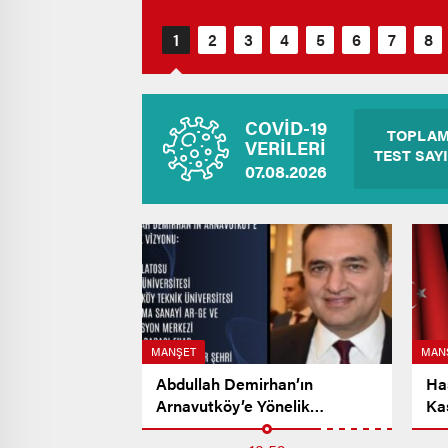
COVİD-19
TOPLA
VERİLERİ
TEST SAYI
07.08.2026
MANŞET
MAN
Abdullah Demirhan’ın
Ha
Arnavutköy’e Yönelik
Ka
Vizyonu…
Me