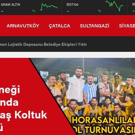
6750
B
GRAM ALTIN
BİST100
%
%
6550
12:00
16:00
12:00
ARNAVUTKÖY
ÇATALCA
SULTANGAZİ
SİYAS
en Lojistik Deposunu Belediye Ekipleri Yıktı
neği
ında
aş Koltuk
ü