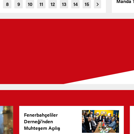
Manda T
Fenerbahçeliler
Derneği’nden
Muhteşem Açılış