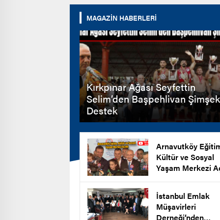
MAGAZİN HABERLERİ
Kırkpınar Ağası Seyfettin
Selim’den Başpehlivan Şimşek
Destek
Arnavutköy Eğiti
Kültür ve Sosyal
Yaşam Merkezi Aç
İstanbul Emlak
Müşavirleri
Derneği’nden