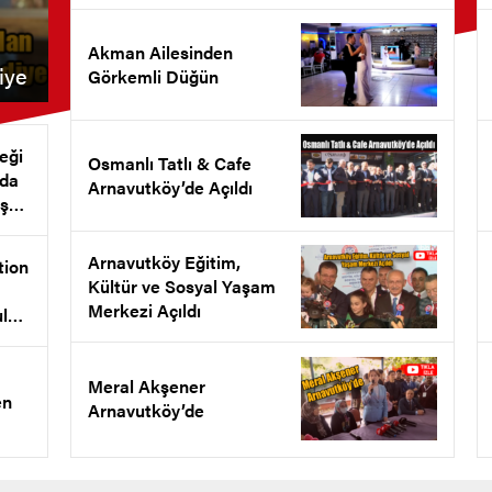
Akman Ailesinden
iye
Görkemli Düğün
eği
Osmanlı Tatlı & Cafe
nda
Arnavutköy’de Açıldı
ş
et
Arnavutköy Eğitim,
tion
Kültür ve Sosyal Yaşam
Merkezi Açıldı
ul
l
ldı
Meral Akşener
en
Arnavutköy’de