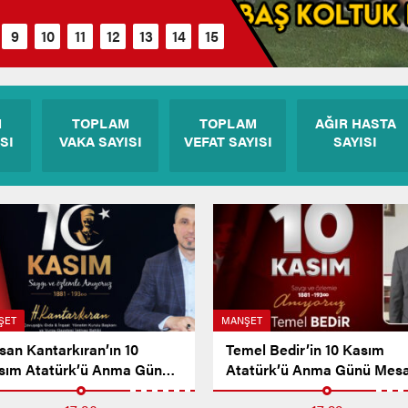
M
TOPLAM
TOPLAM
AĞIR HASTA
SI
VAKA SAYISI
VEFAT SAYISI
SAYISI
ŞET
MANŞET
san Kantarkıran’ın 10
Temel Bedir’in 10 Kasım
sım Atatürk’ü Anma Günü
Atatürk’ü Anma Günü Mesa
sajı