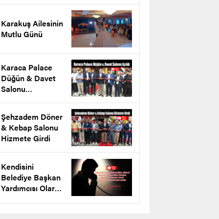
projesini tanıttı
Karakuş Ailesinin
Mutlu Günü
Karaca Palace
Düğün & Davet
Salonu
Arnavutköy’de
Açıldı
Şehzadem Döner
& Kebap Salonu
Hizmete Girdi
Kendisini
Belediye Başkan
Yardımcısı Olarak
Tanıtarak
Dolandırmaya