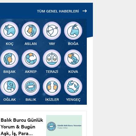
Çalıştı
TÜM GENEL HABERLERİ
KOÇ
ASLAN
YAY
BOĞA
BAŞAK
AKREP
TERAZİ
KOVA
OĞLAK
BALIK
İKİZLER
YENGEÇ
Balık Burcu Günlük
Yorum & Bugün
Aşk, İş, Para