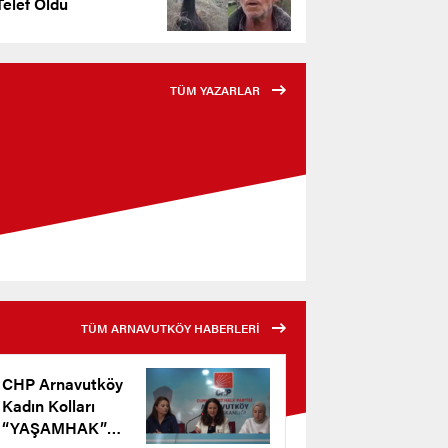
elef Oldu
TÜM YAZARLAR
TÜM ARNAVUTKÖY HABERLERİ
CHP Arnavutköy
Kadın Kolları
“YAŞAMHAK”