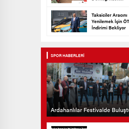
Keklik’e Destek
Taksiciler Aracını
Yenilemek İçin Ö
İndirimi Bekliyor
SPOR HABERLERİ
Ardahanlılar Festivalde Buluşt