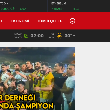
İTCOİN
ETHEREUM
฿
Ξ
3099073
91253
%0.7
%0.3
ET
EKONOMİ
TÜM İLÇELER
02:00
30°
İMSAK
34
VAKTI
AÇIK
Tradem
Wyndha
İstanb
Arnavu