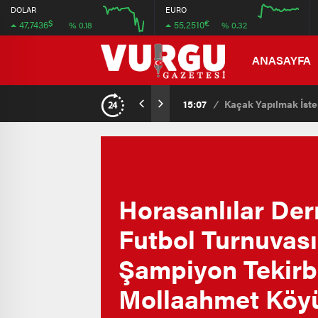
47.708
55.36
DOLAR
EURO
$
€
47,7436
55,2510
% 0.18
% 0.32
47.692
54.72
12:00
16:00
12:00
16:00
ANASAYFA
15:07
/
Kaçak Yapılmak İsten
Horasanlılar Der
Futbol Turnuvas
Şampiyon Tekirb
Mollaahmet Köy