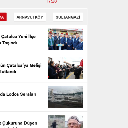
17:28
CA
ARNAVUTKÖY
SULTANGAZİ
i Çatalca Yeni İlçe
 Taşındı
ün Çatalca’ya Gelişi
Kutlandı
’da Lodos Seraları
n Kantarkıran’ın 10 Kasım
ürk’ü Anma Günü Mesajı
k Çukuruna Düşen