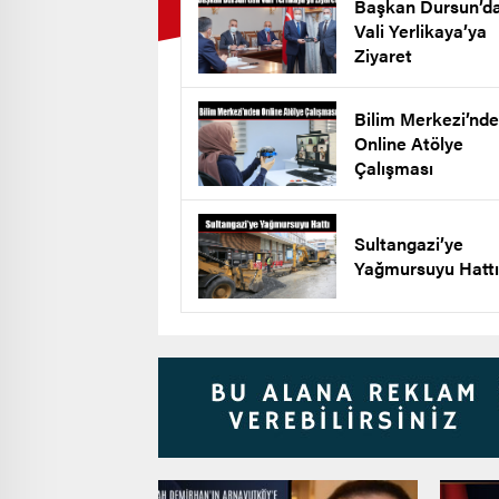
Başkan Dursun’d
Vali Yerlikaya’ya
Ziyaret
Bilim Merkezi’nd
Online Atölye
Çalışması
Sultangazi’ye
Yağmursuyu Hattı