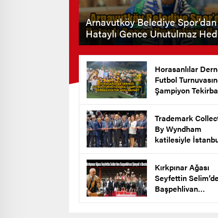
Arnavutköy Belediye Spor’dan
Hataylı Gence Unutulmaz Hed
Horasanlılar Dern
Futbol Turnuvası
Şampiyon Tekirba
Koltuk Mollaahm
Köyü
Trademark Collec
By Wyndham
katilesiyle İstanb
New Airport Hote
Arnavutköy’de Açı
Kırkpınar Ağası
Seyfettin Selim’d
Başpehlivan
Şimşek’e Destek