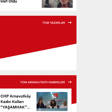
elef Oldu
TÜM YAZARLAR
TÜM ARNAVUTKÖY HABERLERİ
CHP Arnavutköy
Kadın Kolları
“YAŞAMHAK”