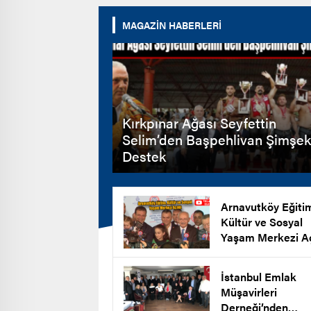
MAGAZİN HABERLERİ
Kırkpınar Ağası Seyfettin
Selim’den Başpehlivan Şimşek
Destek
Arnavutköy Eğiti
Kültür ve Sosyal
Yaşam Merkezi Aç
İstanbul Emlak
Müşavirleri
Derneği’nden