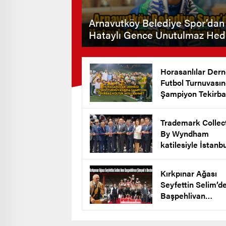
Arnavutköy Belediye Spor’dan
Hataylı Gence Unutulmaz Hed
Horasanlılar Dern
Futbol Turnuvası
Şampiyon Tekirba
Koltuk Mollaahm
Köyü
Trademark Collec
By Wyndham
katilesiyle İstanb
New Airport Hote
Arnavutköy’de Açı
Kırkpınar Ağası
Seyfettin Selim’d
Başpehlivan
Şimşek’e Destek