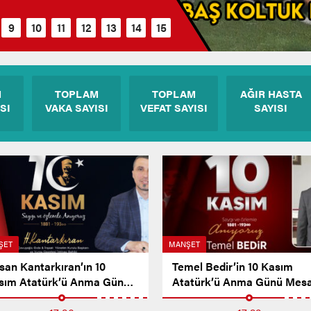
M
TOPLAM
TOPLAM
AĞIR HASTA
SI
VAKA SAYISI
VEFAT SAYISI
SAYISI
ŞET
MANŞET
san Kantarkıran’ın 10
Temel Bedir’in 10 Kasım
sım Atatürk’ü Anma Günü
Atatürk’ü Anma Günü Mesa
sajı