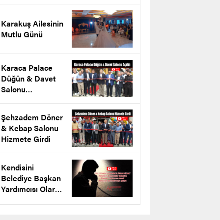
projesini tanıttı
Karakuş Ailesinin
Mutlu Günü
Karaca Palace
Düğün & Davet
Salonu
Arnavutköy’de
Açıldı
Şehzadem Döner
& Kebap Salonu
Hizmete Girdi
Kendisini
Belediye Başkan
Yardımcısı Olarak
Tanıtarak
Dolandırmaya