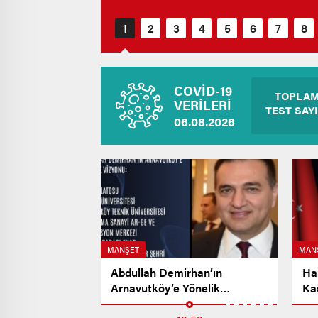
COVİD-19
TOPLA
VERİLERİ
TEST SAYI
06.08.2026
MANŞET
MAN
Abdullah Demirhan’ın
Ha
Arnavutköy’e Yönelik
Ka
Vizyonu…
Me