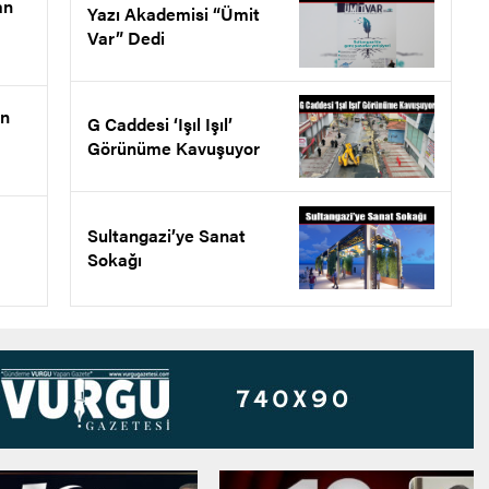
an
Yazı Akademisi “Ümit
Var” Dedi
en
G Caddesi ‘Işıl Işıl’
Görünüme Kavuşuyor
Sultangazi’ye Sanat
Sokağı