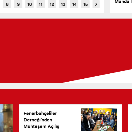
Manda T
Fenerbahçeliler
Derneği’nden
Muhteşem Açılış