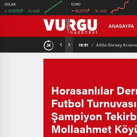
47.7
55.2
DOLAR
EURO
$
€
47,6752
55,0715
% 0.05
% -0.12
46.5
52.8
00:00
00:00
00:00
00:00
ANASAYFA
15:07
/
Kaçak Yapılmak İsten
Horasanlılar Der
Futbol Turnuvas
Şampiyon Tekirb
Mollaahmet Köy