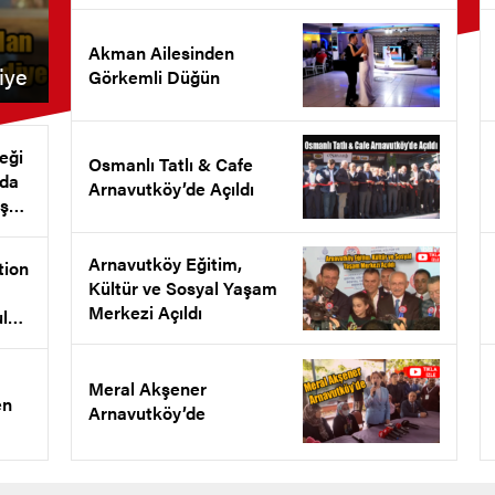
Akman Ailesinden
iye
Görkemli Düğün
eği
Osmanlı Tatlı & Cafe
nda
Arnavutköy’de Açıldı
ş
et
Arnavutköy Eğitim,
tion
Kültür ve Sosyal Yaşam
Merkezi Açıldı
ul
l
ldı
Meral Akşener
en
Arnavutköy’de