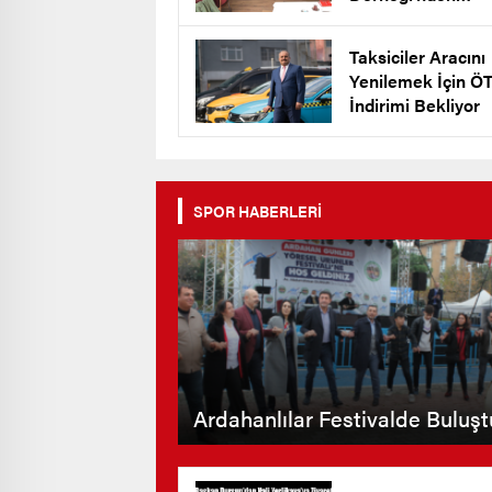
Keklik’e Destek
Taksiciler Aracını
Yenilemek İçin Ö
İndirimi Bekliyor
SPOR HABERLERİ
Ardahanlılar Festivalde Buluşt