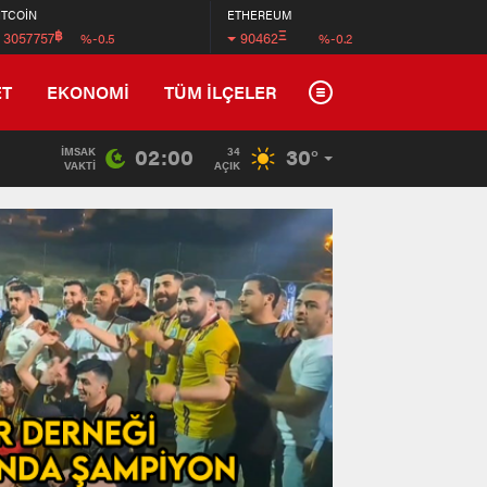
İTCOİN
ETHEREUM
฿
Ξ
3057757
90462
%-0.5
%-0.2
ET
EKONOMİ
TÜM İLÇELER
02:00
30°
İMSAK
34
VAKTI
AÇIK
Tradem
Wyndha
İstanb
Arnavu