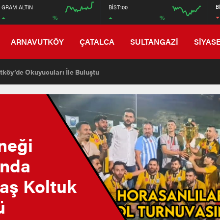
6600
B
GRAM ALTIN
BİST100
%
%
5400
00:00
00:00
12:00
ARNAVUTKÖY
ÇATALCA
SULTANGAZİ
SİYAS
en Lojistik Deposunu Belediye Ekipleri Yıktı
neği
ında
aş Koltuk
ü