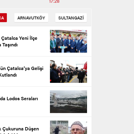
17:28
CA
ARNAVUTKÖY
SULTANGAZİ
i Çatalca Yeni İlçe
 Taşındı
ün Çatalca’ya Gelişi
Kutlandı
’da Lodos Seraları
n Kantarkıran’ın 10 Kasım
ürk’ü Anma Günü Mesajı
k Çukuruna Düşen