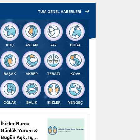
Çalıştı
TÜM GENEL HABERLERİ
KOÇ
ASLAN
YAY
BOĞA
BAŞAK
AKREP
TERAZİ
KOVA
OĞLAK
BALIK
İKİZLER
YENGEÇ
İkizler Burcu
Günlük Yorum &
Bugün Aşk, İş,