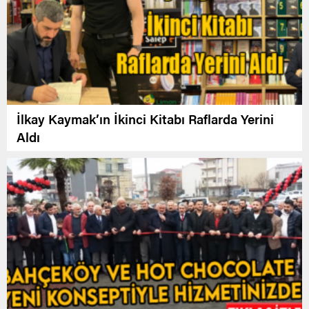
İlkay Kaymak’ın İkinci Kitabı Raflarda Yerini
Aldı