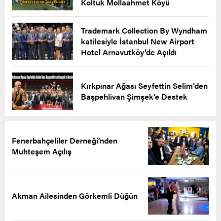
Koltuk Mollaahmet Köyü
Trademark Collection By Wyndham
katilesiyle İstanbul New Airport
Hotel Arnavutköy’de Açıldı
Kırkpınar Ağası Seyfettin Selim’den
Başpehlivan Şimşek’e Destek
Fenerbahçeliler Derneği’nden
Muhteşem Açılış
Akman Ailesinden Görkemli Düğün