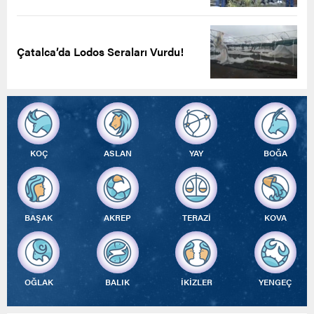
Çatalca’da Lodos Seraları Vurdu!
KOÇ
ASLAN
YAY
BOĞA
BAŞAK
AKREP
TERAZİ
KOVA
OĞLAK
BALIK
İKİZLER
YENGEÇ