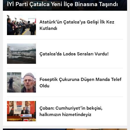
İYİ Parti Çatalca Yeni İlçe Binasına Taşındı
Atatürk’ün Çatalca’ya Gelişi İlk Kez
Kutlandı
Çatalca’da Lodos Seraları Vurdu!
Foseptik Çukuruna Düşen Manda Telef
Oldu
Çoban: Cumhuriyet’in bekçisi,
halkımızın hizmetindeyiz