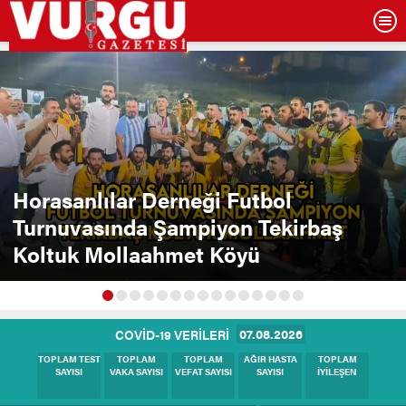
Horasanlılar Derneği Futbol
Turnuvasında Şampiyon Tekirbaş
Koltuk Mollaahmet Köyü
07.08.2026
COVİD-19 VERİLERİ
BUGÜNKÜ
BUGÜNKÜ
BUGÜNKÜ
BUGÜNKÜ
BUGÜNKÜ
TEST SAYISI
VAKA SAYISI
HASTA SAYISI
VEFAT SAYISI
İYİLEŞEN