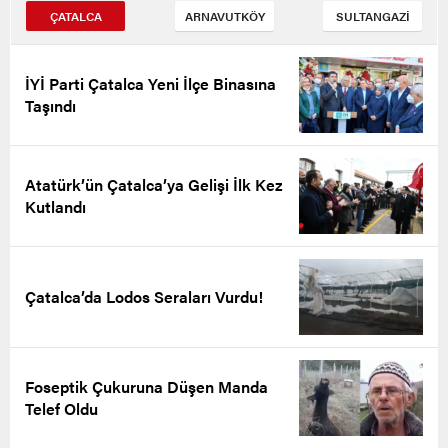
ÇATALCA
ARNAVUTKÖY
SULTANGAZİ
İYİ Parti Çatalca Yeni İlçe Binasına
Taşındı
Atatürk’ün Çatalca’ya Gelişi İlk Kez
Kutlandı
Çatalca’da Lodos Seraları Vurdu!
Foseptik Çukuruna Düşen Manda
Telef Oldu