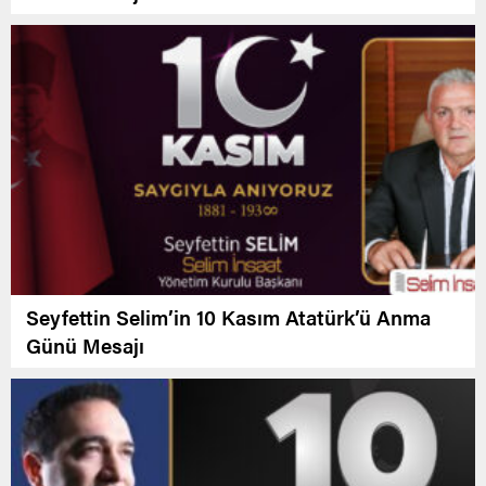
Seyfettin Selim’in 10 Kasım Atatürk’ü Anma
Günü Mesajı