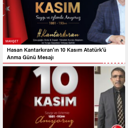
MANŞET
Hasan Kantarkıran’ın 10 Kasım Atatürk’ü
Anma Günü Mesajı