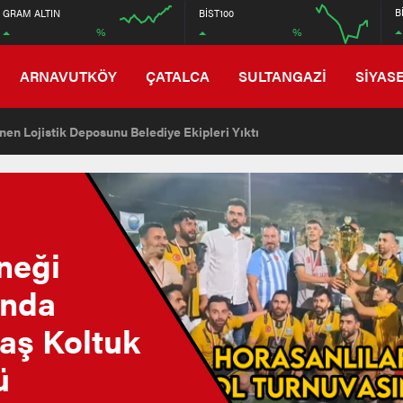
6570
B
GRAM ALTIN
BİST100
%
%
6450
08:00
00:00
ARNAVUTKÖY
ÇATALCA
SULTANGAZİ
SİYAS
en Lojistik Deposunu Belediye Ekipleri Yıktı
neği
ında
aş Koltuk
ü