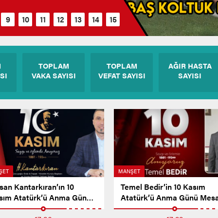
M
TOPLAM
TOPLAM
AĞIR HASTA
SI
VAKA SAYISI
VEFAT SAYISI
SAYISI
ŞET
MANŞET
san Kantarkıran’ın 10
Temel Bedir’in 10 Kasım
sım Atatürk’ü Anma Günü
Atatürk’ü Anma Günü Mesa
sajı