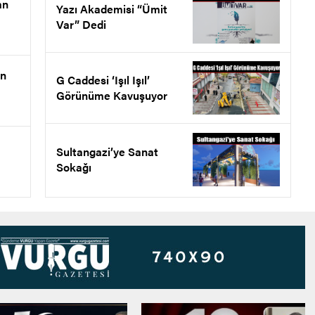
an
Yazı Akademisi “Ümit
Var” Dedi
en
G Caddesi ‘Işıl Işıl’
Görünüme Kavuşuyor
Sultangazi’ye Sanat
Sokağı