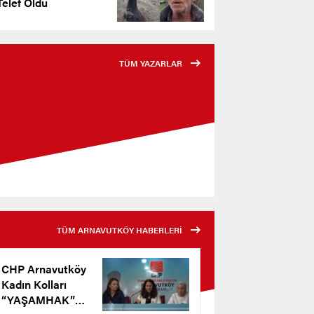
elef Oldu
TÜM YAZARLAR
TÜM ARNAVUTKÖY HABERLERİ
CHP Arnavutköy
Kadın Kolları
“YAŞAMHAK”