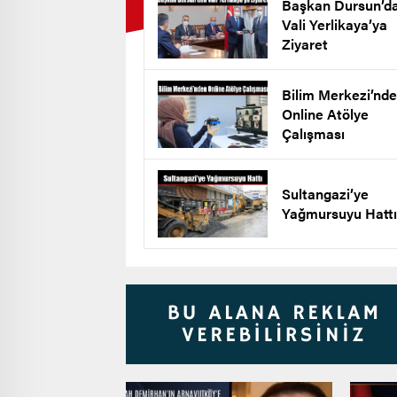
Başkan Dursun’d
Vali Yerlikaya’ya
Ziyaret
Bilim Merkezi’nd
Online Atölye
Çalışması
Sultangazi’ye
Yağmursuyu Hattı