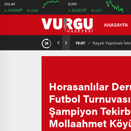
47.596
55.092
DOLAR
EURO
$
€
47,6009
55,0575
% 0.06
% 0.07
47.588
55.044
08:00
08:00
ANASAYFA
15:07
/
Kaçak Yapılmak İsten
Horasanlılar Der
Futbol Turnuvas
Şampiyon Tekirb
Mollaahmet Köy