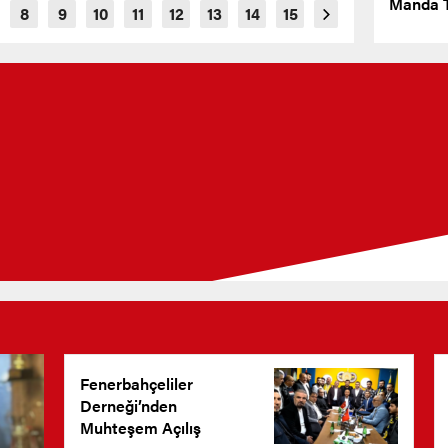
Manda T
Fenerbahçeliler
Derneği’nden
Muhteşem Açılış