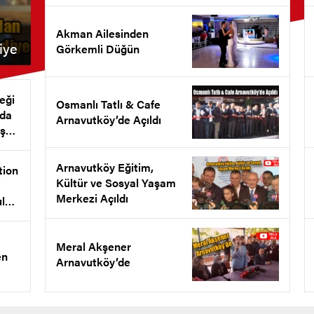
Akman Ailesinden
iye
Görkemli Düğün
eği
Osmanlı Tatlı & Cafe
nda
Arnavutköy’de Açıldı
ş
et
Arnavutköy Eğitim,
tion
Kültür ve Sosyal Yaşam
Merkezi Açıldı
ul
l
ldı
Meral Akşener
en
Arnavutköy’de