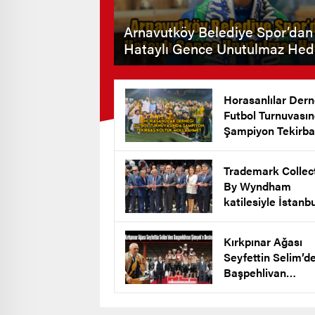
Arnavutköy Belediye Spor’dan
Hataylı Gence Unutulmaz Hed
Horasanlılar Dern
Futbol Turnuvası
Şampiyon Tekirba
Koltuk Mollaahm
Köyü
Trademark Collec
By Wyndham
katilesiyle İstanb
New Airport Hote
Arnavutköy’de Açı
Kırkpınar Ağası
Seyfettin Selim’d
Başpehlivan
Şimşek’e Destek