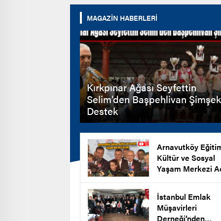
MAGAZİN HABERLERİ
Kırkpınar Ağası Seyfettin
Selim’den Başpehlivan Şimşek
Destek
Arnavutköy Eğiti
Kültür ve Sosyal
Yaşam Merkezi Aç
İstanbul Emlak
Müşavirleri
Derneği’nden