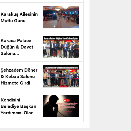
projesini tanıttı
Karakuş Ailesinin
Mutlu Günü
Karaca Palace
Düğün & Davet
Salonu
Arnavutköy’de
Açıldı
Şehzadem Döner
& Kebap Salonu
Hizmete Girdi
Kendisini
Belediye Başkan
Yardımcısı Olarak
Tanıtarak
Dolandırmaya