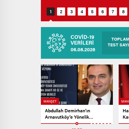
COVİD-19
TOPLA
VERİLERİ
TEST SAYI
06.08.2026
MANŞET
MAN
Abdullah Demirhan’ın
Ha
Arnavutköy’e Yönelik
Ka
Vizyonu…
Me