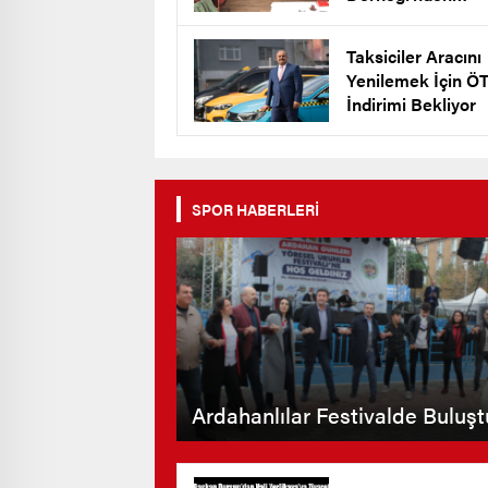
Keklik’e Destek
Taksiciler Aracını
Yenilemek İçin Ö
İndirimi Bekliyor
SPOR HABERLERİ
Ardahanlılar Festivalde Buluşt