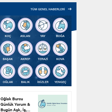
Çalıştı
TÜM GENEL HABERLERİ
KOÇ
ASLAN
YAY
BOĞA
BAŞAK
AKREP
TERAZİ
KOVA
OĞLAK
BALIK
İKİZLER
YENGEÇ
Oğlak Burcu
Günlük Yorum &
Bugün Aşk, İş,