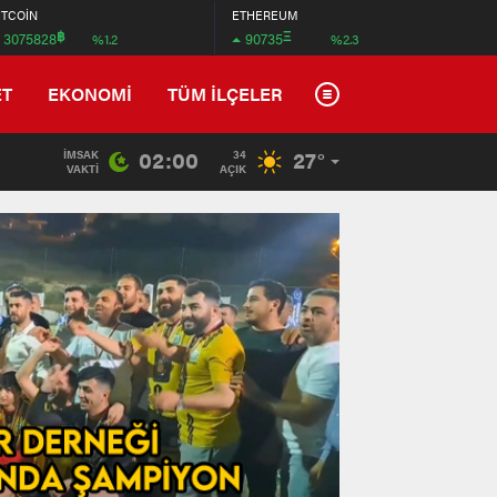
İTCOİN
ETHEREUM
฿
Ξ
3075828
90735
%1.2
%2.3
ET
EKONOMİ
TÜM İLÇELER
02:00
27°
İMSAK
34
VAKTI
AÇIK
Tradem
Wyndha
İstanb
Arnavu