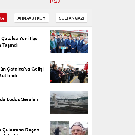
17:28
CA
ARNAVUTKÖY
SULTANGAZİ
i Çatalca Yeni İlçe
 Taşındı
ün Çatalca’ya Gelişi
Kutlandı
’da Lodos Seraları
n Kantarkıran’ın 10 Kasım
ürk’ü Anma Günü Mesajı
k Çukuruna Düşen