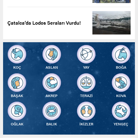
Çatalca’da Lodos Seraları Vurdu!
KOÇ
ASLAN
YAY
BOĞA
BAŞAK
AKREP
TERAZİ
KOVA
OĞLAK
BALIK
İKİZLER
YENGEÇ