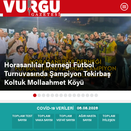
Horasanlılar Derneği Futbol
Turnuvasında Şampiyon Tekirbaş
Koltuk Mollaahmet Köyü
06.08.2026
COVİD-19 VERİLERİ
BUGÜNKÜ
BUGÜNKÜ
BUGÜNKÜ
BUGÜNKÜ
BUGÜNKÜ
TEST SAYISI
VAKA SAYISI
HASTA SAYISI
VEFAT SAYISI
İYİLEŞEN