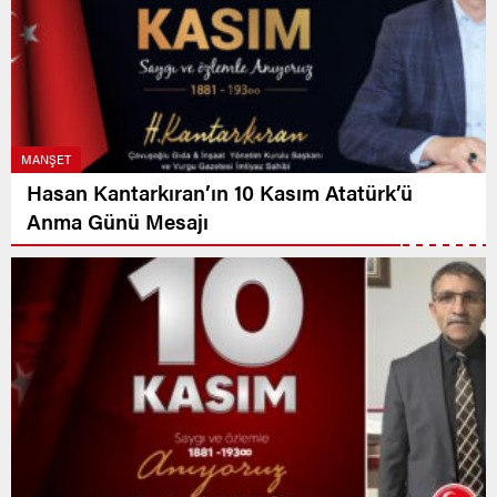
MANŞET
Hasan Kantarkıran’ın 10 Kasım Atatürk’ü
Anma Günü Mesajı