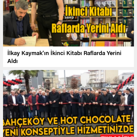
İlkay Kaymak’ın İkinci Kitabı Raflarda Yerini
Aldı