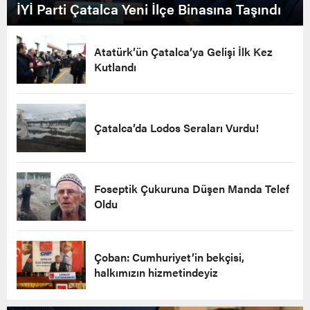
İYİ Parti Çatalca Yeni İlçe Binasına Taşındı
Atatürk’ün Çatalca’ya Gelişi İlk Kez
Kutlandı
Çatalca’da Lodos Seraları Vurdu!
Foseptik Çukuruna Düşen Manda Telef
Oldu
Çoban: Cumhuriyet’in bekçisi,
halkımızın hizmetindeyiz