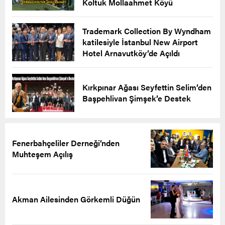
Koltuk Mollaahmet Köyü
Trademark Collection By Wyndham
katilesiyle İstanbul New Airport
Hotel Arnavutköy’de Açıldı
Kırkpınar Ağası Seyfettin Selim’den
Başpehlivan Şimşek’e Destek
Fenerbahçeliler Derneği’nden
Muhteşem Açılış
Akman Ailesinden Görkemli Düğün