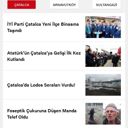
ÇATALCA
ARNAVUTKÖY
SULTANGAZİ
İYİ Parti Çatalca Yeni İlçe Binasına
Taşındı
Atatürk’ün Çatalca’ya Gelişi İlk Kez
Kutlandı
Çatalca’da Lodos Seraları Vurdu!
Foseptik Çukuruna Düşen Manda
Telef Oldu