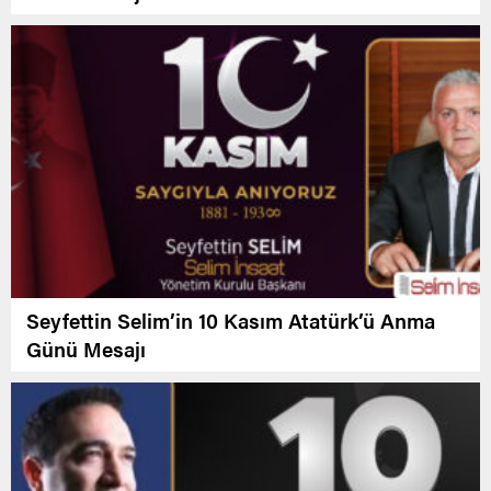
Seyfettin Selim’in 10 Kasım Atatürk’ü Anma
Günü Mesajı