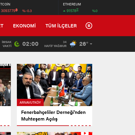
İTCOİN
ETHEREUM
฿
Ξ
3093779
91578
%-0.3
%0
ET
EKONOMİ
TÜM İLÇELER
02:00
26°
İMSAK
34
15:07
/
Kaçak Yapılmak İstenen Lojistik Deposunu Belediye Ek
VAKTI
HAFİF YAĞMUR
ARNAVUTKÖY
Fenerbahçeliler Derneği’nden
Muhteşem Açılış