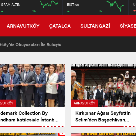
6672
B
GRAM ALTIN
BİST100
%
%
6608
16:00
20:00
12:00
ARNAVUTKÖY
ÇATALCA
SULTANGAZİ
SİYAS
tköy’de Okuyucuları İle Buluştu
AVUTKÖY
ARNAVUTKÖY
ademark Collection By
Kırkpınar Ağası Seyfettin
ndham katilesiyle İstanbul
Selim’den Başpehlivan
w Airport Hotel
Şimşek’e Destek
navutköy’de Açıldı