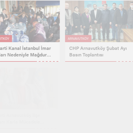
AVUTKÖY
ARNAVUTKÖY
 Parti Kanal İstanbul İmar
CHP Arnavutköy Şubat Ayı
anları Nedeniyle Mağdur
Basın Toplantısı
an Vatandaşları Dinledi
ŞET
ARNAVUTKÖY
 Parti Arnavutköy İlçe
Yüksel Emir’in Acı Günü
şkanı Karla Mücadele
ışmalarını Değerlendirdi