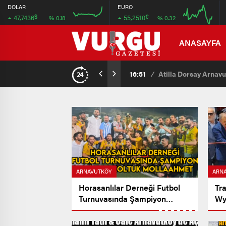
47.724
55.24
DOLAR
EURO
$
€
47,7436
55,2510
% 0.18
% 0.32
47.676
55.16
16:00
20:00
16:00
20:00
ANASAYFA
16:51
/
Atilla Dorsay Arnavu
ARNAVUTKÖY
ARN
Horasanlılar Derneği Futbol
Tr
Turnuvasında Şampiyon
Wy
Tekirbaş Koltuk Mollaahmet
Ne
Köyü
Ar