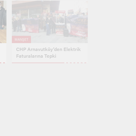
MANŞET
CHP Arnavutköy’den Elektrik
Faturalarına Tepki
GENEL
Taksiciler Aracını Yenilemek
İçin ÖTV İndirimi Bekliyor