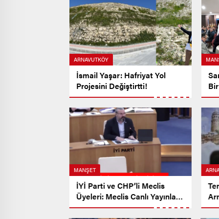
ARNAVUTKÖY
MAN
İsmail Yaşar: Hafriyat Yol
San
Projesini Değiştirtti!
Bir
MANŞET
ARN
İYİ Parti ve CHP’li Meclis
Te
Üyeleri: Meclis Canlı Yayınları
Ar
YouTube’den Silinmesin