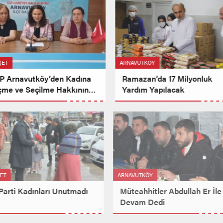
ŞET
ARNAVUTKÖY
P Arnavutköy’den Kadına
Ramazan’da 17 Milyonluk
çme ve Seçilme Hakkının
Yardım Yapılacak
ilişinin Yıldönümü
deniyle Basın Açıklaması
ŞET
ARNAVUTKÖY
 Parti Kadınları Unutmadı
Müteahhitler Abdullah Er İl
Devam Dedi