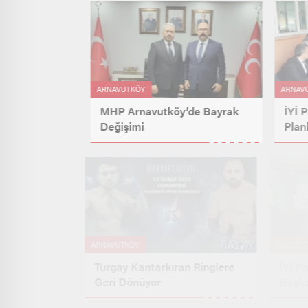
ARNAVUTKÖY
ARN
MHP Arnavutköy’de Bayrak
İYİ
Değişimi
Pl
Ol
ARNAVUTKÖY
MAN
Turgay Kantarkıran Ringlere
İYİ
Geri Dönüyor
Ba
Çal