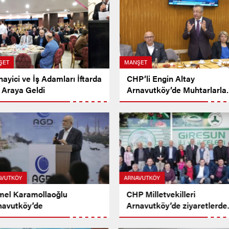
ŞET
MANŞET
ayici ve İş Adamları İftarda
CHP’li Engin Altay
 Araya Geldi
Arnavutköy’de Muhtarlarla
İftarda Buluştu
AVUTKÖY
ARNAVUTKÖY
mel Karamollaoğlu
CHP Milletvekilleri
navutköy’de
Arnavutköy’de ziyaretlerde
Bulundu