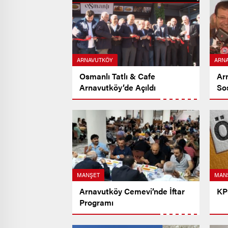
ARNAVUTKÖY
ARN
Osmanlı Tatlı & Cafe
Ar
Arnavutköy’de Açıldı
So
MANŞET
MAN
Arnavutköy Cemevi’nde İftar
KPS
Programı