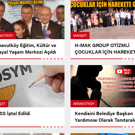
AVUTKÖY
MANŞET
navutköy Eğitim, Kültür ve
H-MAK GROUP OTİZMLİ
syal Yaşam Merkezi Açıldı
ÇOCUKLAR İÇİN HAREKE
GEÇTİ
ŞET
ARNAVUTKÖY
S İptal Edildi
Kendisini Belediye Başkan
Yardımcısı Olarak Tanıtara
Dolandırmaya Çalıştı