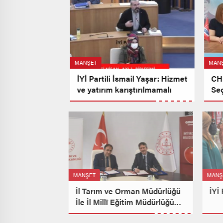
MANŞET
MAN
İYİ Partili İsmail Yaşar: Hizmet
CH
ve yatırım karıştırılmamalı
Se
Ver
Ne
MANŞET
MAN
İl Tarım ve Orman Müdürlüğü
İYİ
İle İl Millî Eğitim Müdürlüğü
Protokol İmzaladı